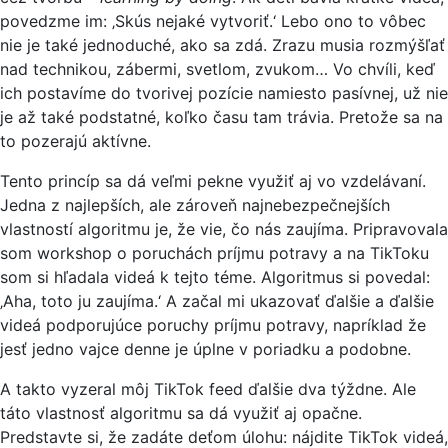
povedzme im: ‚Skús nejaké vytvoriť.‘ Lebo ono to vôbec
nie je také jednoduché, ako sa zdá. Zrazu musia rozmýšľať
nad technikou, zábermi, svetlom, zvukom… Vo chvíli, keď
ich postavíme do tvorivej pozície namiesto pasívnej, už nie
je až také podstatné, koľko času tam trávia. Pretože sa na
to pozerajú aktívne.
Tento princíp sa dá veľmi pekne využiť aj vo vzdelávaní.
Jedna z najlepších, ale zároveň najnebezpečnejších
vlastností algoritmu je, že vie, čo nás zaujíma. Pripravovala
som workshop o poruchách príjmu potravy a na TikToku
som si hľadala videá k tejto téme. Algoritmus si povedal:
‚Aha, toto ju zaujíma.‘ A začal mi ukazovať ďalšie a ďalšie
videá podporujúce poruchy príjmu potravy, napríklad že
jesť jedno vajce denne je úplne v poriadku a podobne.
A takto vyzeral môj TikTok feed ďalšie dva týždne. Ale
táto vlastnosť algoritmu sa dá využiť aj opačne.
Predstavte si, že zadáte deťom úlohu: nájdite TikTok videá,