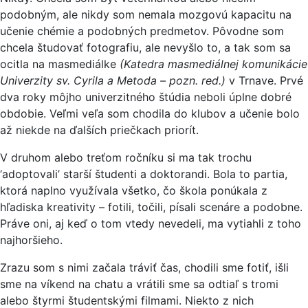
podobným, ale nikdy som nemala mozgovú kapacitu na
učenie chémie a podobných predmetov. Pôvodne som
chcela študovať fotografiu, ale nevyšlo to, a tak som sa
ocitla na masmediálke
(Katedra masmediálnej komunikácie
Univerzity sv. Cyrila a Metoda – pozn. red.)
v Trnave. Prvé
dva roky môjho univerzitného štúdia neboli úplne dobré
obdobie. Veľmi veľa som chodila do klubov a učenie bolo
až niekde na ďalších priečkach priorít.
V druhom alebo treťom ročníku si ma tak trochu
‘adoptovali’ starší študenti a doktorandi. Bola to partia,
ktorá naplno využívala všetko, čo škola ponúkala z
hľadiska kreativity – fotili, točili, písali scenáre a podobne.
Práve oni, aj keď o tom vtedy nevedeli, ma vytiahli z toho
najhoršieho.
Zrazu som s nimi začala tráviť čas, chodili sme fotiť, išli
sme na víkend na chatu a vrátili sme sa odtiaľ s tromi
alebo štyrmi študentskými filmami. Niekto z nich