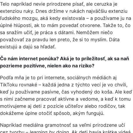
Telo napríklad nevie prirodzene písať, ale ceruzka je
extenziou ruky. Dnes držíme v rukách najväčšiu extenziu
ľudského mozgu, aká kedy existovala – a používame ju na
úplné hlúposti, ak to mám povedať otvorene. Takže to, čo
sa snažím učiť, je práca s dátami. Nemôžem niečo
považovať za pravdu len preto, že si to myslím. Dáta
existujú a dajú sa hľadať.
Čo nám internet ponúka? Aká je to príležitosť, ak sa naň
pozrieme pozitívne, nielen ako na riziko?
Podľa mňa je to pri internete, sociálnych médiách aj
TikToku rovnaké – každá jedna z týchto vecí je vo chvíli,
keď ju používame pasívne, čas vyhodený do koša. Ale keď
s nimi začneme pracovať aktívne a vedome, a keď k tomu
motivujeme aj deti z pozície učiteľov alebo rodičov, tak
dokážeme úplne otočiť spôsob, akým fungujú.
Napríklad mediálna gramotnosť sa veľmi prirodzene učí
cez tvorbu –
learning by doing
. Ak deti bavia krátke videá,