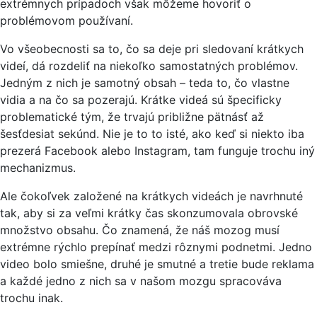
extrémnych prípadoch však môžeme hovoriť o
problémovom používaní.
Vo všeobecnosti sa to, čo sa deje pri sledovaní krátkych
videí, dá rozdeliť na niekoľko samostatných problémov.
Jedným z nich je samotný obsah – teda to, čo vlastne
vidia a na čo sa pozerajú. Krátke videá sú špecificky
problematické tým, že trvajú približne pätnásť až
šesťdesiat sekúnd. Nie je to to isté, ako keď si niekto iba
prezerá Facebook alebo Instagram, tam funguje trochu iný
mechanizmus.
Ale čokoľvek založené na krátkych videách je navrhnuté
tak, aby si za veľmi krátky čas skonzumovala obrovské
množstvo obsahu. Čo znamená, že náš mozog musí
extrémne rýchlo prepínať medzi rôznymi podnetmi. Jedno
video bolo smiešne, druhé je smutné a tretie bude reklama
a každé jedno z nich sa v našom mozgu spracováva
trochu inak.