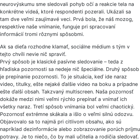
neurovýskumu sme sledovali pohyb očí a reakcie tela na
konkrétne videá, ktoré respondenti pozerali. Ukázali sa
tam dve veľmi zaujímavé veci. Prvá bola, že náš mozog,
respektíve naše vnímanie, funguje pri spracovaní
informácií tromi rôznymi spôsobmi.
Ak sa dieťa rozhodne klamať, sociálne médium s tým v
tejto chvíli nevie nič spraviť.
Prvý spôsob je klasické pasívne sledovanie – teda z
hľadiska pozornosti sa nedeje nič špeciálne. Druhý spôsob
je prepínanie pozornosti. To je situácia, keď ide naraz
video, titulky, ešte nejaké ďalšie video na boku a prípadne
ešte ďalší obsah. Takzvaný multiscreen. Naša pozornosť
dokáže medzi nimi veľmi rýchlo prepínať a vnímať ich
všetky naraz. Tretí spôsob vnímania bol veľmi chaotický.
Pozornosť extrémne skákala a išlo o veľmi silnú odozvu.
Objavovalo sa to najmä pri citlivom obsahu, ako sú
napríklad dezinformácie alebo zobrazovanie porúch príjmu
potravy. Je to niečo, čo by mali učitelia a rodičia sledovať.