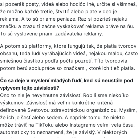
si pozeráš posty, videá alebo hocičo iné, určite si všimneš,
že možno každé tretie, štvrté alebo piate video je
reklama. A to sú priame peniaze. Raz si pozrieš nejakú
značku a zrazu ti začne vyskakovať reklama práve na ňu.
To sú vyslovene priami zadávatelia reklamy.
A potom sú platformy, ktoré fungujú tak, že platia tvorcov
obsahu, teda ľudí vyrábajúcich videá, nejakou malou, často
smiešnou čiastkou podľa počtu pozretí. Títo tvorcovia
potom berú spolupráce so značkami, ktoré ich tiež platia.
Čo sa deje v myslení mladých ľudí, keď sú neustále pod
vplyvom tejto závislosti?
Ono to nie je nevyhnutne závislosť. Robili sme niekoľko
výskumov. Závislosť má veľmi konkrétne kritériá
definované Svetovou zdravotníckou organizáciou. Myslím,
že ich je šesť alebo sedem. A napriek tomu, že niekto
môže tráviť na TikToku alebo Instagrame veľmi veľa času,
automaticky to neznamená, že je závislý. V niektorých