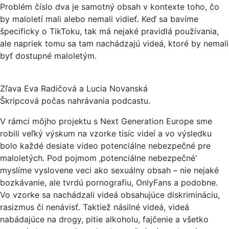
Problém číslo dva je samotný obsah v kontexte toho, čo
by maloletí mali alebo nemali vidieť. Keď sa bavíme
špecificky o TikToku, tak má nejaké pravidlá používania,
ale napriek tomu sa tam nachádzajú videá, ktoré by nemali
byť dostupné maloletým.
Zľava Eva Radičová a Lucia Novanská
Škripcová počas nahrávania podcastu.
V rámci môjho projektu s Next Generation Europe sme
robili veľký výskum na vzorke tisíc videí a vo výsledku
bolo každé desiate video potenciálne nebezpečné pre
maloletých. Pod pojmom ‚potenciálne nebezpečné‘
myslíme vyslovene veci ako sexuálny obsah – nie nejaké
bozkávanie, ale tvrdú pornografiu, OnlyFans a podobne.
Vo vzorke sa nachádzali videá obsahujúce diskrimináciu,
rasizmus či nenávisť. Taktiež násilné videá, videá
nabádajúce na drogy, pitie alkoholu, fajčenie a všetko