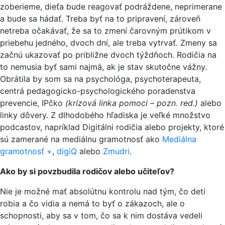
zoberieme, dieťa bude reagovať podráždene, neprimerane
a bude sa hádať. Treba byť na to pripravení, zároveň
netreba očakávať, že sa to zmení čarovným prútikom v
priebehu jedného, dvoch dní, ale treba vytrvať. Zmeny sa
začnú ukazovať po približne dvoch týždňoch. Rodičia na
to nemusia byť sami najmä, ak je stav skutočne vážny.
Obrátila by som sa na psychológa, psychoterapeuta,
centrá pedagogicko-psychologického poradenstva
prevencie, IPčko
(krízová linka pomoci – pozn. red.)
alebo
linky dôvery. Z dlhodobého hľadiska je veľké množstvo
podcastov, napríklad Digitálni rodičia alebo projekty, ktoré
sú zamerané na mediálnu gramotnosť ako
Mediálna
gramotnosť +
,
digiQ
alebo
Zmudri
.
Ako by si povzbudila rodičov alebo učiteľov?
Nie je možné mať absolútnu kontrolu nad tým, čo deti
robia a čo vidia a nemá to byť o zákazoch, ale o
schopnosti, aby sa v tom, čo sa k nim dostáva vedeli