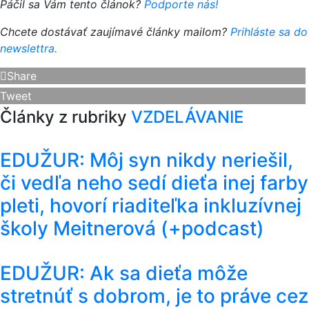
Páčil sa Vám tento článok?
Podporte nás!
Chcete dostávať zaujímavé články mailom?
Prihláste sa do
newslettra.
Share
Tweet
Články z rubriky
VZDELÁVANIE
EDUŽUR: Môj syn nikdy neriešil,
či vedľa neho sedí dieťa inej farby
pleti, hovorí riaditeľka inkluzívnej
školy Meitnerová (+podcast)
EDUŽUR: Ak sa dieťa môže
stretnúť s dobrom, je to práve cez