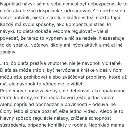
Napríklad návyk sám o sebe nemusí byť nebezpečný. Je to
niečo ako bežné dospelácke ‚odreagovanie‘ – niekto si dá
večer pohárik, niekto scrolluje krátke videá, niekto fajčí.
Každý má svoje spôsoby, ako kompenzuje stres. Pri
návyku to dieťa dokáže vedome regulovať – vie si
povedať, že teraz to vypnem a nič sa nedeje. Nezasahuje
to do spánku, vzťahov, školy ani iných aktivít a má aj iné
záujmy.
…to, čo dieťa prežíva vnútorne, nie je navonok viditeľné.
Dieťa sa môže trápiť, byť nervózne a krátke videá v ňom
môžu ešte prehlbovať alebo zväčšovať problémy, ktoré už
má, ale navonok to vôbec nie je vidieť.
Problémové používanie by sme definovali ako opakovanú
stratu kontroly, keď si dieťa hovorí ‚ešte jedno video‘.
Alebo napríklad obchádzanie povinností – odsúva iné
úlohy, lebo si chce pozrieť ‚ešte jedno‘ video. Alebo je to
hlavný spôsob regulácie nálady, znížená schopnosť
sústredenia, prípadne konflikty v rodine. Napríklad mama