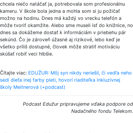
chcela niečo natáčať ja, potrebovala som profesionálnu
kameru. V škole bola jedna a mohla som si ju požičať
možno na hodinu. Dnes má každý vo vrecku telefón a
môže tvoriť okamžite. Alebo sme museli ísť do knižnice, no
dnes sa dokážeme dostať k informáciám v priebehu pár
sekúnd. Čo je zároveň úžasné aj rizikové, lebo keď je
všetko príliš dostupné, človek môže stratiť motiváciu
skúšať robiť veci hlbšie.
Čítajte viac:
EDUŽUR: Môj syn nikdy neriešil, či vedľa neho
sedí dieťa inej farby pleti, hovorí riaditeľka inkluzívnej
školy Meitnerová (+podcast)
Podcast Edužur pripravujeme vďaka podpore od
Nadačného fondu Telekom.