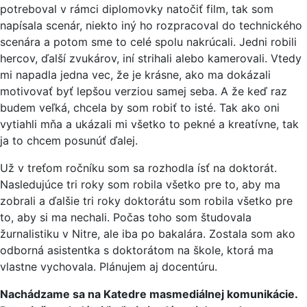
potreboval v rámci diplomovky natočiť film, tak som
napísala scenár, niekto iný ho rozpracoval do technického
scenára a potom sme to celé spolu nakrúcali. Jedni robili
hercov, ďalší zvukárov, iní strihali alebo kamerovali. Vtedy
mi napadla jedna vec, že je krásne, ako ma dokázali
motivovať byť lepšou verziou samej seba. A že keď raz
budem veľká, chcela by som robiť to isté. Tak ako oni
vytiahli mňa a ukázali mi všetko to pekné a kreatívne, tak
ja to chcem posunúť ďalej.
Už v treťom ročníku som sa rozhodla ísť na doktorát.
Nasledujúce tri roky som robila všetko pre to, aby ma
zobrali a ďalšie tri roky doktorátu som robila všetko pre
to, aby si ma nechali. Počas toho som študovala
žurnalistiku v Nitre, ale iba po bakalára. Zostala som ako
odborná asistentka s doktorátom na škole, ktorá ma
vlastne vychovala. Plánujem aj docentúru.
Nachádzame sa na Katedre masmediálnej komunikácie.