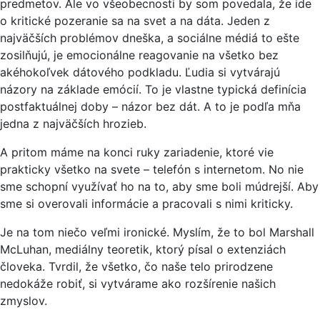
predmetov. Ale vo všeobecnosti by som povedala, že ide
o kritické pozeranie sa na svet a na dáta. Jeden z
najväčších problémov dneška, a sociálne médiá to ešte
zosilňujú, je emocionálne reagovanie na všetko bez
akéhokoľvek dátového podkladu. Ľudia si vytvárajú
názory na základe emócií. To je vlastne typická definícia
postfaktuálnej doby – názor bez dát. A to je podľa mňa
jedna z najväčších hrozieb.
A pritom máme na konci ruky zariadenie, ktoré vie
prakticky všetko na svete – telefón s internetom. No nie
sme schopní využívať ho na to, aby sme boli múdrejší. Aby
sme si overovali informácie a pracovali s nimi kriticky.
Je na tom niečo veľmi ironické. Myslím, že to bol Marshall
McLuhan, mediálny teoretik, ktorý písal o extenziách
človeka. Tvrdil, že všetko, čo naše telo prirodzene
nedokáže robiť, si vytvárame ako rozšírenie našich
zmyslov.