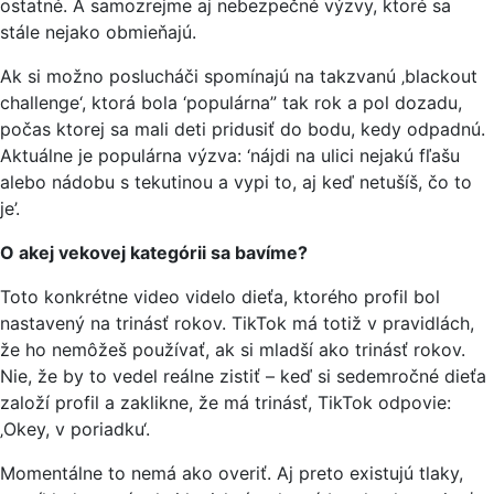
ostatné. A samozrejme aj nebezpečné výzvy, ktoré sa
stále nejako obmieňajú.
Ak si možno poslucháči spomínajú na takzvanú ‚blackout
challenge‘, ktorá bola ‘populárna” tak rok a pol dozadu,
počas ktorej sa mali deti pridusiť do bodu, kedy odpadnú.
Aktuálne je populárna výzva: ‘nájdi na ulici nejakú fľašu
alebo nádobu s tekutinou a vypi to, aj keď netušíš, čo to
je’.
O akej vekovej kategórii sa bavíme?
Toto konkrétne video videlo dieťa, ktorého profil bol
nastavený na trinásť rokov. TikTok má totiž v pravidlách,
že ho nemôžeš používať, ak si mladší ako trinásť rokov.
Nie, že by to vedel reálne zistiť – keď si sedemročné dieťa
založí profil a zaklikne, že má trinásť, TikTok odpovie:
‚Okey, v poriadku‘.
Momentálne to nemá ako overiť. Aj preto existujú tlaky,