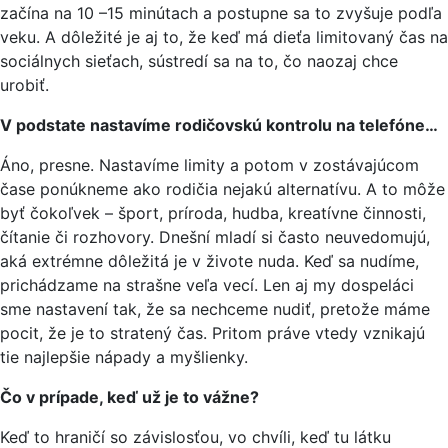
začína na 10 –15 minútach a postupne sa to zvyšuje podľa
veku. A dôležité je aj to, že keď má dieťa limitovaný čas na
sociálnych sieťach, sústredí sa na to, čo naozaj chce
urobiť.
V podstate nastavíme rodičovskú kontrolu na telefóne…
Áno, presne. Nastavíme limity a potom v zostávajúcom
čase ponúkneme ako rodičia nejakú alternatívu. A to môže
byť čokoľvek – šport, príroda, hudba, kreatívne činnosti,
čítanie či rozhovory. Dnešní mladí si často neuvedomujú,
aká extrémne dôležitá je v živote nuda. Keď sa nudíme,
prichádzame na strašne veľa vecí. Len aj my dospeláci
sme nastavení tak, že sa nechceme nudiť, pretože máme
pocit, že je to stratený čas. Pritom práve vtedy vznikajú
tie najlepšie nápady a myšlienky.
Čo v prípade, keď už je to vážne?
Keď to hraničí so závislosťou, vo chvíli, keď tu látku