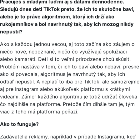
Pracuješ s mladými ľuďmi aj s dátami dennodenne.
Sledujú dnes deti TikTok preto, že ich to skutočne baví,
alebo je to práve algoritmom, ktorý ich drží ako
rukojemníkov a bol navrhnutý tak, aby ich mozog nikdy
nepustil?
Ako s každou jednou vecou, aj toto začína ako záujem o
niečo nové, nepoznané, niečo čo využívajú spolužiaci
alebo kamaráti. Deti si to veľmi prirodzene chcú skúsiť.
Problém nastáva v tom, či ich to baví alebo nebaví, presne
ako si povedala, algoritmus je navrhnutý tak, aby ich
odtiaľ nepustil. A neplatí to iba pre TikTok, ale samozrejme
aj pre Instagram alebo akúkoľvek platformu s krátkymi
videami. Zámer každého algoritmu je totiž udržať človeka
čo najdlhšie na platforme. Pretože čím dlhšie tam je, tým
viac z toho má platforma peňazí.
Ako to funguje?
Zadávatelia reklamy, napríklad v prípade Instagramu, keď