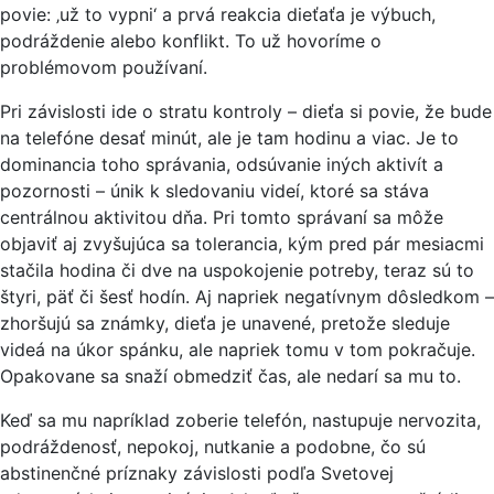
povie: ‚už to vypni‘ a prvá reakcia dieťaťa je výbuch,
podráždenie alebo konflikt. To už hovoríme o
problémovom používaní.
Pri závislosti ide o stratu kontroly – dieťa si povie, že bude
na telefóne desať minút, ale je tam hodinu a viac. Je to
dominancia toho správania, odsúvanie iných aktivít a
pozornosti – únik k sledovaniu videí, ktoré sa stáva
centrálnou aktivitou dňa. Pri tomto správaní sa môže
objaviť aj zvyšujúca sa tolerancia, kým pred pár mesiacmi
stačila hodina či dve na uspokojenie potreby, teraz sú to
štyri, päť či šesť hodín. Aj napriek negatívnym dôsledkom –
zhoršujú sa známky, dieťa je unavené, pretože sleduje
videá na úkor spánku, ale napriek tomu v tom pokračuje.
Opakovane sa snaží obmedziť čas, ale nedarí sa mu to.
Keď sa mu napríklad zoberie telefón, nastupuje nervozita,
podráždenosť, nepokoj, nutkanie a podobne, čo sú
abstinenčné príznaky závislosti podľa Svetovej