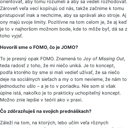
orientovať, aby tomu rozumeli a aby sa vedeli rozhodovať.
Zároveň veľa vecí kopírujú od nás, takže začnime k tomu
pristupovať inak a nechcime, aby sa správali ako stroje. Aj
ony majú svoje limity. Pozitívne na tom celom je, že aj keď
je to v najhoršom možnom bode, kde to môže byť, dá sa z
toho vyjsť.
Hovorili sme o FOMO, čo je JOMO?
To je presný opak FOMO. Znamená to
Joy of Missing Out
,
teda radosť z toho, že mi niečo uniká. Je to koncept,
podľa ktorého by sme si mali vedieť užívať, že sa niečo
deje na sociálnych sieťach a my o tom nevieme, že nám to
jednoducho ušlo – a je to v poriadku. Nie som si však
úplne istá, nakoľko je to prakticky uchopiteľný koncept.
Možno znie lepšie v teórii ako v praxi.
Čo zdôrazňuješ na svojich prednáškach?
Záleží na tom, na ktorých, lebo učím veľa rôznych