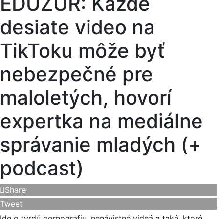
EDUŽUR: Každé
desiate video na
TikToku môže byť
nebezpečné pre
maloletých, hovorí
expertka na mediálne
správanie mladých (+
podcast)
Share
Tweet
Ide o tvrdú pornografiu, nenávistné videá a také, ktoré