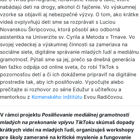
nabádajú deti na drogy, alkohol či fajčenie. Vo výskumnej
vzorke sa objavili aj nebezpečné výzvy. O tom, ako krátke
videá ovplyvňujú deti sme sa rozprávali s Luciou
Novanskou Škripcovou, ktorá pôsobí ako odborná
asistentka na Univerzite sv. Cyrila a Metoda v Trnave. Vo
svojej vedeckej a výskumnej činnosti sa zameriava na
sociálne siete, digitálne správanie mladých ľudí a mediálnu
gramotnosť. Pýtali sme sa jej, prečo sa dnešná generácia
len ťažko odpája od online sveta, čo robí TikTok s
pozornosťou detí a či ich dokážeme pripraviť na digitálne
prostredie tak, aby ich posilňovalo. Vypočujte alebo
prečítajte si rozhovor zo série Edužur s učiteľkou a
mentorkou z
Komenského inštitútu
Evou Radičovou.
V rámci projektu
Posilňovanie mediálnej gramotnosti
mladých na prekonanie vplyvu TikToku
skúmaš dopady
krátkych videí na mladých ľudí, organizuješ workshopy
pre školy zamerané na kritické myslenie a fungovanie