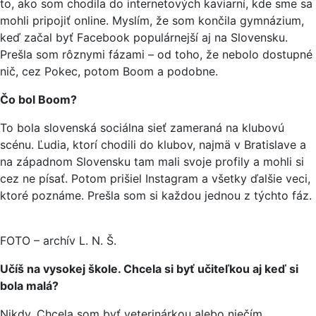
to, ako som chodila do internetových kaviarní, kde sme sa
mohli pripojiť online. Myslím, že som končila gymnázium,
keď začal byť Facebook populárnejší aj na Slovensku.
Prešla som rôznymi fázami – od toho, že nebolo dostupné
nič, cez Pokec, potom Boom a podobne.
Čo bol Boom?
To bola slovenská sociálna sieť zameraná na klubovú
scénu. Ľudia, ktorí chodili do klubov, najmä v Bratislave a
na západnom Slovensku tam mali svoje profily a mohli si
cez ne písať. Potom prišiel Instagram a všetky ďalšie veci,
ktoré poznáme. Prešla som si každou jednou z týchto fáz.
FOTO – archív L. N. Š.
Učíš na vysokej škole. Chcela si byť učiteľkou aj keď si
bola malá?
Nikdy. Chcela som byť veterinárkou alebo niečím