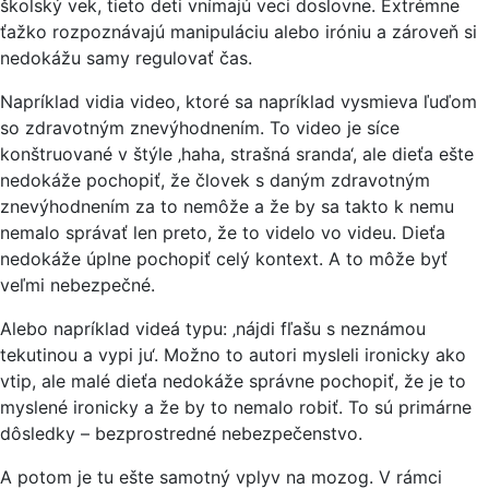
školský vek, tieto deti vnímajú veci doslovne. Extrémne
ťažko rozpoznávajú manipuláciu alebo iróniu a zároveň si
nedokážu samy regulovať čas.
Napríklad vidia video, ktoré sa napríklad vysmieva ľuďom
so zdravotným znevýhodnením. To video je síce
konštruované v štýle ‚haha, strašná sranda‘, ale dieťa ešte
nedokáže pochopiť, že človek s daným zdravotným
znevýhodnením za to nemôže a že by sa takto k nemu
nemalo správať len preto, že to videlo vo videu. Dieťa
nedokáže úplne pochopiť celý kontext. A to môže byť
veľmi nebezpečné.
Alebo napríklad videá typu: ‚nájdi fľašu s neznámou
tekutinou a vypi ju‘. Možno to autori mysleli ironicky ako
vtip, ale malé dieťa nedokáže správne pochopiť, že je to
myslené ironicky a že by to nemalo robiť. To sú primárne
dôsledky – bezprostredné nebezpečenstvo.
A potom je tu ešte samotný vplyv na mozog. V rámci