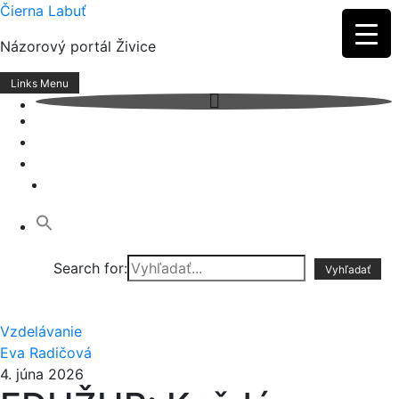
Skip
Čierna Labuť
to
Názorový portál Živice
content
Links Menu
Search for:
Vzdelávanie
Eva Radičová
4. júna 2026