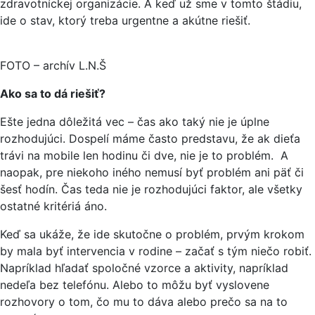
zdravotníckej organizácie. A keď už sme v tomto štádiu,
ide o stav, ktorý treba urgentne a akútne riešiť.
FOTO – archív L.N.Š
Ako sa to dá riešiť?
Ešte jedna dôležitá vec – čas ako taký nie je úplne
rozhodujúci. Dospelí máme často predstavu, že ak dieťa
trávi na mobile len hodinu či dve, nie je to problém. A
naopak, pre niekoho iného nemusí byť problém ani päť či
šesť hodín. Čas teda nie je rozhodujúci faktor, ale všetky
ostatné kritériá áno.
Keď sa ukáže, že ide skutočne o problém, prvým krokom
by mala byť intervencia v rodine – začať s tým niečo robiť.
Napríklad hľadať spoločné vzorce a aktivity, napríklad
nedeľa bez telefónu. Alebo to môžu byť vyslovene
rozhovory o tom, čo mu to dáva alebo prečo sa na to