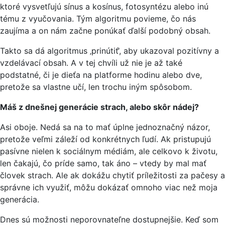
ktoré vysvetľujú sínus a kosínus, fotosyntézu alebo inú
tému z vyučovania. Tým algoritmu povieme, čo nás
zaujíma a on nám začne ponúkať ďalší podobný obsah.
Takto sa dá algoritmus ‚prinútiť‘, aby ukazoval pozitívny a
vzdelávací obsah. A v tej chvíli už nie je až také
podstatné, či je dieťa na platforme hodinu alebo dve,
pretože sa vlastne učí, len trochu iným spôsobom.
Máš z dnešnej generácie strach, alebo skôr nádej?
Asi oboje. Nedá sa na to mať úplne jednoznačný názor,
pretože veľmi záleží od konkrétnych ľudí. Ak pristupujú
pasívne nielen k sociálnym médiám, ale celkovo k životu,
len čakajú, čo príde samo, tak áno – vtedy by mal mať
človek strach. Ale ak dokážu chytiť príležitosti za pačesy a
správne ich využiť, môžu dokázať omnoho viac než moja
generácia.
Dnes sú možnosti neporovnateľne dostupnejšie. Keď som