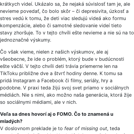
krátkych videí. Ukázalo sa, že nejaká súvislosť tam je, ale
nevieme povedať, čo bolo skôr – či depresivita, úzkosť a
stres vedú k tomu, že deti viac sledujú videá ako formu
kompenzácie, alebo či samotné sledovanie videí tieto
stavy zhoršuje. To v tejto chvíli ešte nevieme a nie sú na to
jednoznačné výskumy.
Čo však vieme, nielen z našich výskumov, ale aj
všeobecne, že ide o problém, ktorý bude v budúcnosti
ešte väčší. V tejto chvíli deti trávia priemerne len na
TikToku približne dve a štvrť hodiny denne. K tomu sa
pridá Instagram a Facebook či filmy, seriály, hry a
podobne. V praxi teda žijú svoj svet priamo v sociálnych
médiách. Nie s nimi, ako možno naša generácia, ktorá žije
so sociálnymi médiami, ale v nich.
Veľa sa dnes hovorí aj o FOMO. Čo to znamená u
mladých?
V doslovnom preklade je to
fear of missing out
, teda