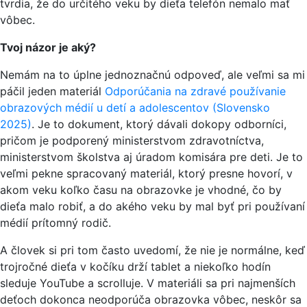
tvrdia, že do určitého veku by dieťa telefón nemalo mať
vôbec.
Tvoj názor je aký?
Nemám na to úplne jednoznačnú odpoveď, ale veľmi sa mi
páčil jeden materiál
Odporúčania na zdravé používanie
obrazových médií u detí a adolescentov (Slovensko
2025)
. Je to dokument, ktorý dávali dokopy odborníci,
pričom je podporený ministerstvom zdravotníctva,
ministerstvom školstva aj úradom komisára pre deti. Je to
veľmi pekne spracovaný materiál, ktorý presne hovorí, v
akom veku koľko času na obrazovke je vhodné, čo by
dieťa malo robiť, a do akého veku by mal byť pri používaní
médií prítomný rodič.
A človek si pri tom často uvedomí, že nie je normálne, keď
trojročné dieťa v kočíku drží tablet a niekoľko hodín
sleduje YouTube a scrolluje. V materiáli sa pri najmenších
deťoch dokonca neodporúča obrazovka vôbec, neskôr sa