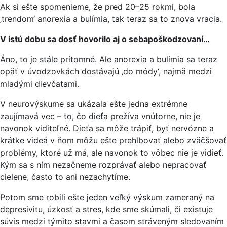
Ak si ešte spomenieme, že pred 20–25 rokmi, bola
‚trendom‘ anorexia a bulímia, tak teraz sa to znova vracia.
V istú dobu sa dosť hovorilo aj o sebapoškodzovaní…
Áno, to je stále prítomné. Ale anorexia a bulímia sa teraz
opäť v úvodzovkách dostávajú ‚do módy‘, najmä medzi
mladými dievčatami.
V neurovýskume sa ukázala ešte jedna extrémne
zaujímavá vec – to, čo dieťa prežíva vnútorne, nie je
navonok viditeľné. Dieťa sa môže trápiť, byť nervózne a
krátke videá v ňom môžu ešte prehlbovať alebo zväčšovať
problémy, ktoré už má, ale navonok to vôbec nie je vidieť.
Kým sa s ním nezačneme rozprávať alebo nepracovať
cielene, často to ani nezachytíme.
Potom sme robili ešte jeden veľký výskum zameraný na
depresivitu, úzkosť a stres, kde sme skúmali, či existuje
súvis medzi týmito stavmi a časom stráveným sledovaním