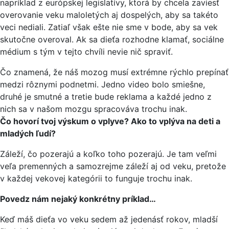
napríklad z európskej legislatívy, ktorá by chcela zaviesť
overovanie veku maloletých aj dospelých, aby sa takéto
veci nediali. Zatiaľ však ešte nie sme v bode, aby sa vek
skutočne overoval. Ak sa dieťa rozhodne klamať, sociálne
médium s tým v tejto chvíli nevie nič spraviť.
Čo znamená, že náš mozog musí extrémne rýchlo prepínať
medzi rôznymi podnetmi. Jedno video bolo smiešne,
druhé je smutné a tretie bude reklama a každé jedno z
nich sa v našom mozgu spracováva trochu inak.
Čo hovorí tvoj výskum o vplyve? Ako to vplýva na deti a
mladých ľudí?
Záleží, čo pozerajú a koľko toho pozerajú. Je tam veľmi
veľa premenných a samozrejme záleží aj od veku, pretože
v každej vekovej kategórii to funguje trochu inak.
Povedz nám nejaký konkrétny príklad…
Keď máš dieťa vo veku sedem až jedenásť rokov, mladší