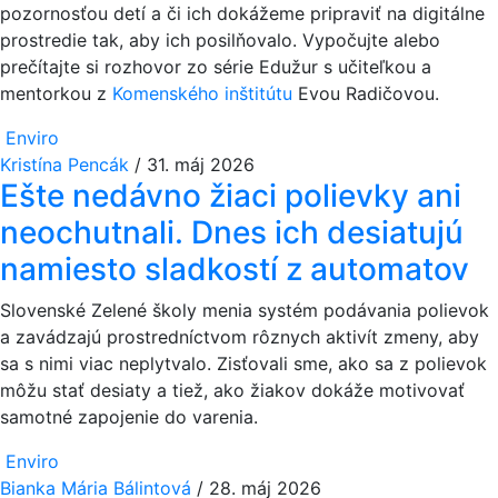
pozornosťou detí a či ich dokážeme pripraviť na digitálne
prostredie tak, aby ich posilňovalo. Vypočujte alebo
prečítajte si rozhovor zo série Edužur s učiteľkou a
mentorkou z
Komenského inštitútu
Evou Radičovou.
Enviro
Kristína Pencák
/
31. máj 2026
Ešte nedávno žiaci polievky ani
neochutnali. Dnes ich desiatujú
namiesto sladkostí z automatov
Slovenské Zelené školy menia systém podávania polievok
a zavádzajú prostredníctvom rôznych aktivít zmeny, aby
sa s nimi viac neplytvalo. Zisťovali sme, ako sa z polievok
môžu stať desiaty a tiež, ako žiakov dokáže motivovať
samotné zapojenie do varenia.
Enviro
Bianka Mária Bálintová
/
28. máj 2026