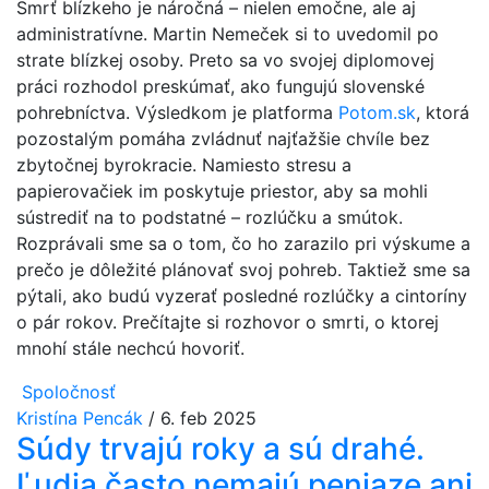
Smrť blízkeho je náročná – nielen emočne, ale aj
administratívne. Martin Nemeček si to uvedomil po
strate blízkej osoby. Preto sa vo svojej diplomovej
práci rozhodol preskúmať, ako fungujú slovenské
pohrebníctva. Výsledkom je platforma
Potom.sk
, ktorá
pozostalým pomáha zvládnuť najťažšie chvíle bez
zbytočnej byrokracie. Namiesto stresu a
papierovačiek im poskytuje priestor, aby sa mohli
sústrediť na to podstatné – rozlúčku a smútok.
Rozprávali sme sa o tom, čo ho zarazilo pri výskume a
prečo je dôležité plánovať svoj pohreb. Taktiež sme sa
pýtali, ako budú vyzerať posledné rozlúčky a cintoríny
o pár rokov. Prečítajte si rozhovor o smrti, o ktorej
mnohí stále nechcú hovoriť.
Spoločnosť
Kristína Pencák
/
6. feb 2025
Súdy trvajú roky a sú drahé.
Ľudia často nemajú peniaze ani