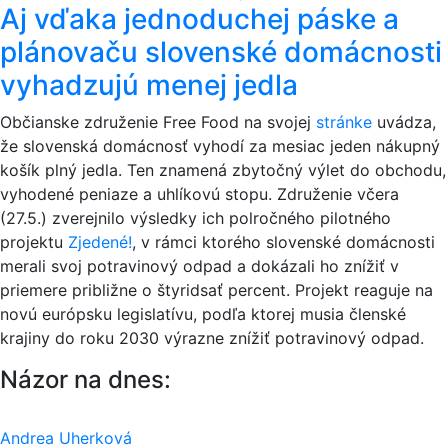
Aj vďaka jednoduchej páske a
plánovaču slovenské domácnosti
vyhadzujú menej jedla
Občianske združenie Free Food na svojej
stránke
uvádza,
že slovenská domácnosť vyhodí za mesiac jeden nákupný
košík plný jedla. Ten znamená zbytočný výlet do obchodu,
vyhodené peniaze a uhlíkovú stopu. Združenie včera
(27.5.) zverejnilo výsledky ich polročného pilotného
projektu
Zjedené!
, v rámci ktorého slovenské domácnosti
merali svoj potravinový odpad a dokázali ho znížiť v
priemere približne o štyridsať percent. Projekt reaguje na
novú európsku legislatívu, podľa ktorej musia členské
krajiny do roku 2030 výrazne znížiť potravinový odpad.
Názor na dnes:
Andrea Uherková