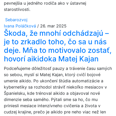
pevnejšia u jedného rodiča ako v ústavnej
starostlivosti.
Sebarozvoj
Ivana Poláčková
/
26. mar 2025
Škoda, že mnohí odchádzajú –
je to zrkadlo toho, čo sa u nás
deje. Mňa to motivovalo zostať,
hovorí aikidoka Matej Kajan
Podceňujeme dôležitosť pauzy a trávenie času samých
so sebou, myslí si Matej Kajan, ktorý cvičí bojové
umenie aikido. Po ukončení štúdia automatizácie a
kybernetiky sa rozhodol stráviť niekoľko mesiacov v
Španielsku, kde trénoval aikido a objavoval nové
dimenzie seba samého. Pýtali sme sa ho, čo mu
priniesli mesiace intenzívneho cvičenia a života v
cudzej krajine, prečo je aikido pre neho viac než len