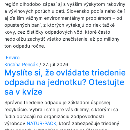
región dlhodobo zápasí aj s vyšším výskytom rakoviny
a vývinových porúch u detí. Slovensko podľa neho čelí
aj ďalším vážnym environmentálnym problémom – od
opustených baní, z ktorých vytekajú do riek ťažké
kovy, cez čističky odpadových vôd, ktoré často
nedokážu zachytiť všetko znečistenie, až po milióny
ton odpadu ročne.
Enviro
Kristína Pencák
/
27. júl 2026
Myslíte si, že ovládate triedenie
odpadu na jednotku? Otestujte
sa v kvíze
Správne triedenie odpadu je základom úspešnej
recyklácie. Vybrali sme pre vás dilemy, s ktorými sa
ľudia obracajú na organizáciu zodpovednosti
výrobcov
NATUR-PACK
, ktorá zabezpečuje triedený