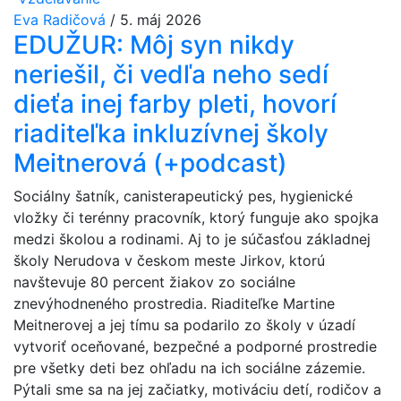
Eva Radičová
/
5. máj 2026
EDUŽUR: Môj syn nikdy
neriešil, či vedľa neho sedí
dieťa inej farby pleti, hovorí
riaditeľka inkluzívnej školy
Meitnerová (+podcast)
Sociálny šatník, canisterapeutický pes, hygienické
vložky či terénny pracovník, ktorý funguje ako spojka
medzi školou a rodinami. Aj to je súčasťou základnej
školy Nerudova v českom meste Jirkov, ktorú
navštevuje 80 percent žiakov zo sociálne
znevýhodneného prostredia. Riaditeľke Martine
Meitnerovej a jej tímu sa podarilo zo školy v úzadí
vytvoriť oceňované, bezpečné a podporné prostredie
pre všetky deti bez ohľadu na ich sociálne zázemie.
Pýtali sme sa na jej začiatky, motiváciu detí, rodičov a