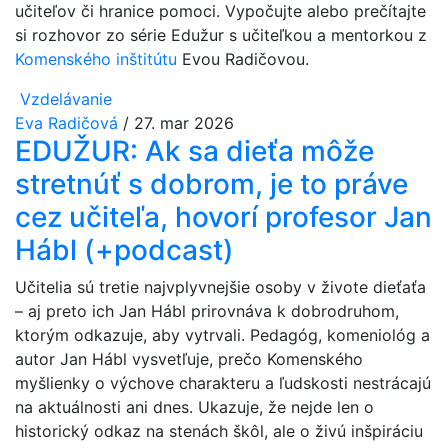
učiteľov či hranice pomoci. Vypočujte alebo prečítajte
si rozhovor zo série Edužur s učiteľkou a mentorkou z
Komenského inštitútu
Evou Radičovou.
Vzdelávanie
Eva Radičová
/
27. mar 2026
EDUŽUR: Ak sa dieťa môže
stretnúť s dobrom, je to práve
cez učiteľa, hovorí profesor Jan
Hábl (+podcast)
Učitelia sú tretie najvplyvnejšie osoby v živote dieťaťa
– aj preto ich Jan Hábl prirovnáva k dobrodruhom,
ktorým odkazuje, aby vytrvali. Pedagóg, komeniológ a
autor Jan Hábl vysvetľuje, prečo Komenského
myšlienky o výchove charakteru a ľudskosti nestrácajú
na aktuálnosti ani dnes. Ukazuje, že nejde len o
historický odkaz na stenách škôl, ale o živú inšpiráciu