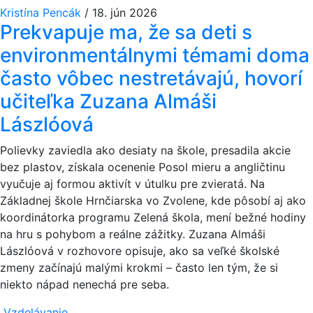
Kristína Pencák
/
18. jún 2026
Prekvapuje ma, že sa deti s
environmentálnymi témami doma
často vôbec nestretávajú, hovorí
učiteľka Zuzana Almáši
Lászlóová
Polievky zaviedla ako desiaty na škole, presadila akcie
bez plastov, získala ocenenie Posol mieru a angličtinu
vyučuje aj formou aktivít v útulku pre zvieratá. Na
Základnej škole Hrnčiarska vo Zvolene, kde pôsobí aj ako
koordinátorka programu Zelená škola, mení bežné hodiny
na hru s pohybom a reálne zážitky. Zuzana Almáši
Lászlóová v rozhovore opisuje, ako sa veľké školské
zmeny začínajú malými krokmi – často len tým, že si
niekto nápad nenechá pre seba.
Vzdelávanie