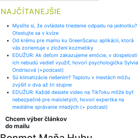
NAJČÍTANEJŠIE
Myslíte si, že ovládate triedenie odpadu na jednotku?
Otestujte sa v kvíze
Od krému pre mamu ku GreenScanu: aplikácii, ktorá
vás zorientuje v zložení kozmetiky
EDUŽUR: Ak deťom zakazujeme emócie, v dospelosti
ich nebudú vedieť využiť, hovorí psychologička Sylvia
Ondrisová (+podcast)
Sú klimatizácie riešením? Teplotu v mestách môžu
zvýšiť o dva až tri stupne
EDUŽUR: Každé desiate video na TikToku môže byť
nebezpečné pre maloletých, hovorí expertka na
mediálne správanie mladých (+ podcast)
Chcem výber článkov
do mailu
Bonmot Maňa Hubu