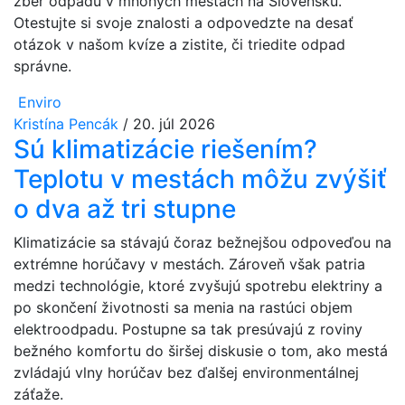
zber odpadu v mnohých mestách na Slovensku.
Otestujte si svoje znalosti a odpovedzte na desať
otázok v našom kvíze a zistite, či triedite odpad
správne.
Enviro
Kristína Pencák
/
20. júl 2026
Sú klimatizácie riešením?
Teplotu v mestách môžu zvýšiť
o dva až tri stupne
Klimatizácie sa stávajú čoraz bežnejšou odpoveďou na
extrémne horúčavy v mestách. Zároveň však patria
medzi technológie, ktoré zvyšujú spotrebu elektriny a
po skončení životnosti sa menia na rastúci objem
elektroodpadu. Postupne sa tak presúvajú z roviny
bežného komfortu do širšej diskusie o tom, ako mestá
zvládajú vlny horúčav bez ďalšej environmentálnej
záťaže.