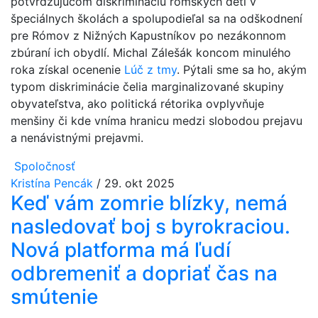
potvrdzujúcom diskrimináciu rómskych detí v
špeciálnych školách a spolupodieľal sa na odškodnení
pre Rómov z Nižných Kapustníkov po nezákonnom
zbúraní ich obydlí. Michal Zálešák koncom minulého
roka získal ocenenie
Lúč z tmy
. Pýtali sme sa ho, akým
typom diskriminácie čelia marginalizované skupiny
obyvateľstva, ako politická rétorika ovplyvňuje
menšiny či kde vníma hranicu medzi slobodou prejavu
a nenávistnými prejavmi.
Spoločnosť
Kristína Pencák
/
29. okt 2025
Keď vám zomrie blízky, nemá
nasledovať boj s byrokraciou.
Nová platforma má ľudí
odbremeniť a dopriať čas na
smútenie