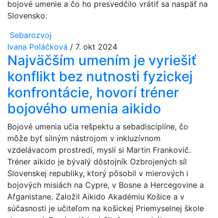
bojové umenie a čo ho presvedčilo vrátiť sa naspäť na
Slovensko.
Sebarozvoj
Ivana Poláčková
/
7. okt 2024
Najväčším umením je vyriešiť
konflikt bez nutnosti fyzickej
konfrontácie, hovorí tréner
bojového umenia aikido
Bojové umenia učia rešpektu a sebadisciplíne, čo
môže byť silným nástrojom v inkluzívnom
vzdelávacom prostredí, myslí si Martin Frankovič.
Tréner aikido je bývalý dôstojník Ozbrojených síl
Slovenskej republiky, ktorý pôsobil v mierových i
bojových misiách na Cypre, v Bosne a Hercegovine a
Afganistane. Založil Aikido Akadémiu Košice a v
súčasnosti je učiteľom na košickej Priemyselnej škole