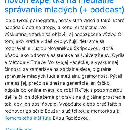
hovorí expertka na mediálne
správanie mladých (+ podcast)
Ide o tvrdú pornografiu, nenávistné videá a také, ktoré
nabádajú deti na drogy, alkohol či fajčenie. Vo
výskumnej vzorke sa objavili aj nebezpečné výzvy. O
tom, ako krátke videá ovplyvňujú deti sme sa
rozprávali s Luciou Novanskou Škripcovou, ktorá
pôsobí ako odborná asistentka na Univerzite sv. Cyrila
a Metoda v Trnave. Vo svojej vedeckej a výskumnej
činnosti sa zameriava na sociálne siete, digitálne
správanie mladých ľudí a mediálnu gramotnosť. Pýtali
sme sa jej, prečo sa dnešná generácia len ťažko
odpája od online sveta, čo robí TikTok s pozornosťou
detí a či ich dokážeme pripraviť na digitálne prostredie
tak, aby ich posilňovalo. Vypočujte alebo prečítajte si
rozhovor zo série Edužur s učiteľkou a mentorkou z
Komenského inštitútu
Evou Radičovou.
Vzdelávanie