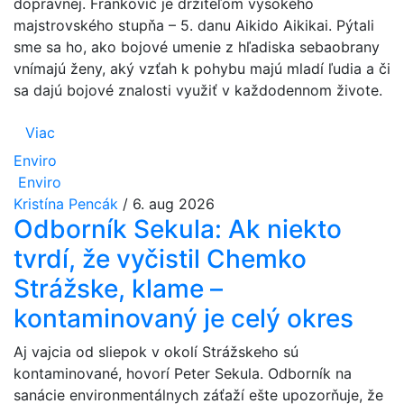
dopravnej. Frankovič je držiteľom vysokého
majstrovského stupňa – 5. danu Aikido Aikikai. Pýtali
sme sa ho, ako bojové umenie z hľadiska sebaobrany
vnímajú ženy, aký vzťah k pohybu majú mladí ľudia a či
sa dajú bojové znalosti využiť v každodennom živote.
Viac
Enviro
Enviro
Kristína Pencák
/
6. aug 2026
Odborník Sekula: Ak niekto
tvrdí, že vyčistil Chemko
Strážske, klame –
kontaminovaný je celý okres
Aj vajcia od sliepok v okolí Strážskeho sú
kontaminované, hovorí Peter Sekula. Odborník na
sanácie environmentálnych záťaží ešte upozorňuje, že