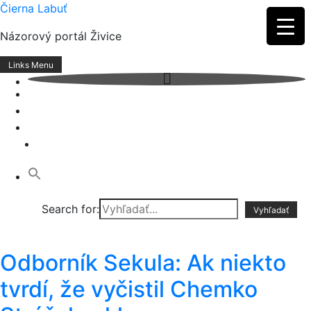
Skip
Čierna Labuť
to
Názorový portál Živice
content
Links Menu
Search for:
Odborník Sekula: Ak niekto
tvrdí, že vyčistil Chemko