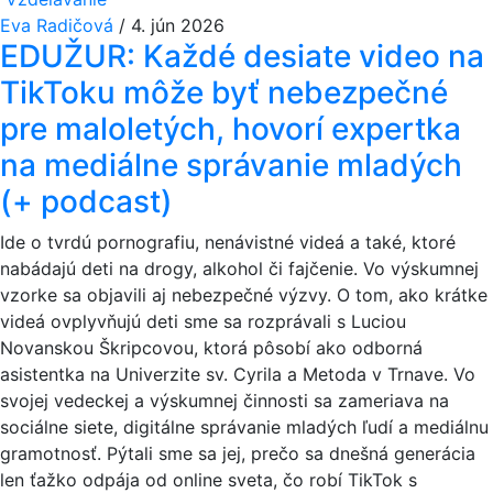
Eva Radičová
/
4. jún 2026
EDUŽUR: Každé desiate video na
TikToku môže byť nebezpečné
pre maloletých, hovorí expertka
na mediálne správanie mladých
(+ podcast)
Ide o tvrdú pornografiu, nenávistné videá a také, ktoré
nabádajú deti na drogy, alkohol či fajčenie. Vo výskumnej
vzorke sa objavili aj nebezpečné výzvy. O tom, ako krátke
videá ovplyvňujú deti sme sa rozprávali s Luciou
Novanskou Škripcovou, ktorá pôsobí ako odborná
asistentka na Univerzite sv. Cyrila a Metoda v Trnave. Vo
svojej vedeckej a výskumnej činnosti sa zameriava na
sociálne siete, digitálne správanie mladých ľudí a mediálnu
gramotnosť. Pýtali sme sa jej, prečo sa dnešná generácia
len ťažko odpája od online sveta, čo robí TikTok s