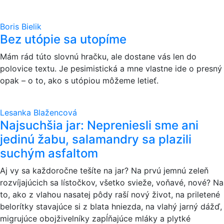
Boris Bielik
Bez utópie sa utopíme
Mám rád túto slovnú hračku, ale dostane vás len do
polovice textu. Je pesimistická a mne vlastne ide o presný
opak – o to, ako s utópiou môžeme letieť.
Lesanka Blažencová
Najsuchšia jar: Nepreniesli sme ani
jedinú žabu, salamandry sa plazili
suchým asfaltom
Aj vy sa každoročne tešíte na jar? Na prvú jemnú zeleň
rozvíjajúcich sa lístočkov, všetko svieže, voňavé, nové? Na
to, ako z vlahou nasatej pôdy raší nový život, na priletené
belorítky stavajúce si z blata hniezda, na vlahý jarný dážď,
migrujúce obojživelníky zapĺňajúce mláky a plytké