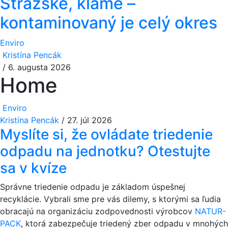
Strážske, klame –
kontaminovaný je celý okres
Enviro
Kristína Pencák
/
6. augusta 2026
Home
Enviro
Kristína Pencák
/
27. júl 2026
Myslíte si, že ovládate triedenie
odpadu na jednotku? Otestujte
sa v kvíze
Správne triedenie odpadu je základom úspešnej
recyklácie. Vybrali sme pre vás dilemy, s ktorými sa ľudia
obracajú na organizáciu zodpovednosti výrobcov
NATUR-
PACK
, ktorá zabezpečuje triedený zber odpadu v mnohých