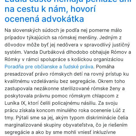
na cestu k nám, hovorí
ocenená advokátka
Na slovenských súdoch je podľa nej pomerne málo
prípadov týkajúcich sa rómskej menšiny. Jedným z
dôvodov môže byť jej nedôvera v spravodlivý justičný
systém. Vanda Durbáková dlhodobo obhajuje Rómov a
Rómky v rámci spolupráce s košickou organizáciou
Poradňa pre občianske a ľudské práva
. Pomáha
presadzovať právo rómskych detí na rovný prístup ku
kvalitnému vzdelávaniu bez segregácie. Okrem toho
zastupovala nezákonne sterilizované rómske ženy a
poskytovala právnu pomoc rómskym chlapcom z
Luníka IX, ktorí čelili policajnému násiliu. Za svoju
prácu získala koncom minulého roka ocenenie Lúč z
tmy. Pýtali sme sa jej, akým typom diskriminácie čelia
marginalizované skupiny obyvateľstva, čo je riešením
segregácie a ako by sme mohli vniesť inkluzívne