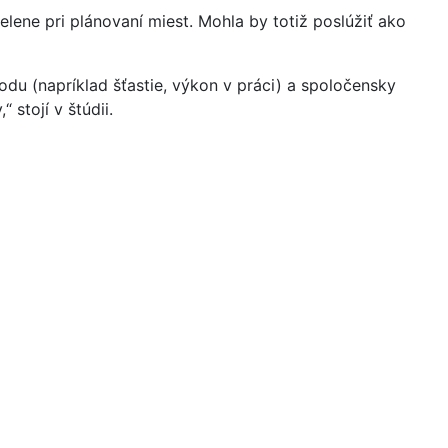
lene pri plánovaní miest. Mohla by totiž poslúžiť ako
du (napríklad šťastie, výkon v práci) a spoločensky
 stojí v štúdii.