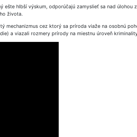
ý ešte hlbší výskum, odporúčajú zamyslieť sa nad úlohou ze
ho života.
žitý mechanizmus cez ktorý sa príroda viaže na osobnú poho
e) a viazali rozmery prírody na miestnu úroveň kriminality,“