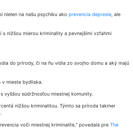
bí nielen na našu psychiku ako
prevencia depresie
, ale
í s nižšou mierou kriminality a pevnejšími vzťahmi
odia do prírody, či na ňu vidia zo svojho domu a aký majú
 v mieste bydliska.
li s vyššou súdržnosťou miestnej komunity.
 percentá nižšou kriminalitou. Týmto sa príroda takmer
.
revencia voči miestnej kriminalite,“ povedala pre
The