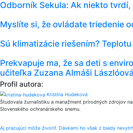
Odborník Sekula: Ak niekto tvrdí,
Myslíte si, že ovládate triedenie
Sú klimatizácie riešením? Teplotu
Prekvapuje ma, že sa deti s envi
učiteľka Zuzana Almáši Lászlóov
Profil autora:
Kristína Hudeková
Študovala žurnalistiku a manažment prírodných zdrojov na
Slovenského ochranárskeho snemu.
Navigácia
Aj pracujúci môže živoriť. Dávkami ho však z biedy nevyt