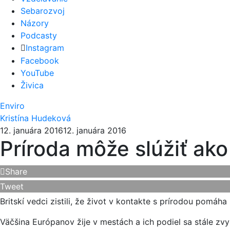
Sebarozvoj
Názory
Podcasty
Instagram
Facebook
YouTube
Živica
Enviro
Kristína Hudeková
12. januára 2016
12. januára 2016
Príroda môže slúžiť ako
Share
Tweet
Britskí vedci zistili, že život v kontakte s prírodou pomáh
Väčšina Európanov žije v mestách a ich podiel sa stále zv