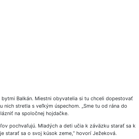
ytmi Balkán. Miestni obyvatelia si tu chceli dopestovať
 u nich stretla s veľkým úspechom. „Sme tu od rána do
lázniť na spoločnej hojdačke.
ľov pochvaľujú. Mladých a deti učia k záväzku starať sa k
e starať sa o svoj kúsok zeme,“ hovorí Ježeková.