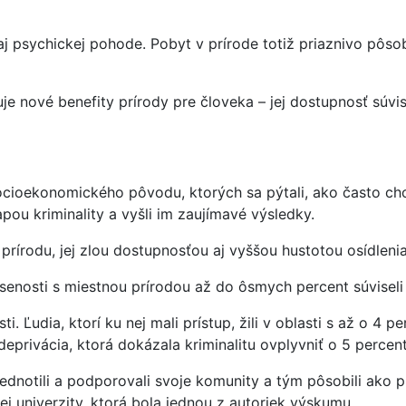
aj psychickej pohode. Pobyt v prírode totiž priaznivo pôso
e nové benefity prírody pre človeka – jej dostupnosť súvis
 socioekonomického pôvodu, ktorých sa pýtali, ako často ch
ou kriminality a vyšli im zaujímavé výsledky.
írodu, jej zlou dostupnosťou aj vyššou hustotou osídlenia
. Skúsenosti s miestnou prírodou až do ôsmych percent súvise
sti. Ľudia, ktorí ku nej mali prístup, žili v oblasti s až o 4
privácia, ktorá dokázala kriminalitu ovplyvniť o 5 percent
ednotili a podporovali svoje komunity a tým pôsobili ako p
j univerzity, ktorá bola jednou z autoriek výskumu.