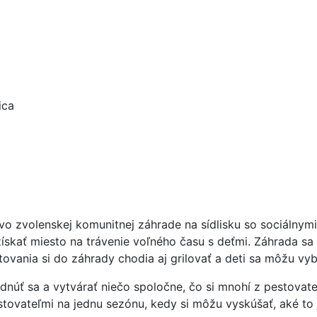
ica
 zvolenskej komunitnej záhrade na sídlisku so sociálnymi b
získať miesto na trávenie voľného času s deťmi. Záhrada sa
ovania si do záhrady chodia aj grilovať a deti sa môžu vyb
núť sa a vytvárať niečo spoločne, čo si mnohí z pestovate
ovateľmi na jednu sezónu, kedy si môžu vyskúšať, aké to j