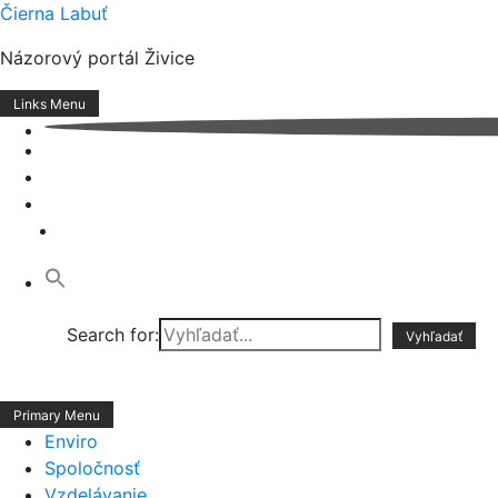
Skip
Čierna Labuť
to
Názorový portál Živice
content
Links Menu
Search for:
Primary Menu
Enviro
Spoločnosť
Vzdelávanie