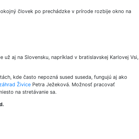
okojný človek po prechádzke v prírode rozbije okno na
už aj na Slovensku, napríklad v bratislavskej Karlovej Vsi,
stách, kde často nepozná sused suseda, fungujú aj ako
záhrad Živice
Petra Ježeková. Možnosť pracovať
iesto na stretávanie sa.
d.