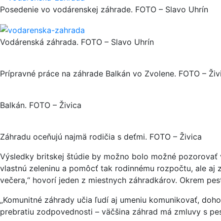
Posedenie vo vodárenskej záhrade. FOTO – Slavo Uhrín
Vodárenská záhrada. FOTO – Slavo Uhrín
Prípravné práce na záhrade Balkán vo Zvolene. FOTO – Živ
Balkán. FOTO – Živica
Záhradu oceňujú najmä rodičia s deťmi. FOTO – Živica
Výsledky britskej štúdie by možno bolo možné pozorovať vo
vlastnú zeleninu a pomôcť tak rodinnému rozpočtu, ale aj 
večera,“ hovorí jeden z miestnych záhradkárov. Okrem pest
„Komunitné záhrady učia ľudí aj umeniu komunikovať, dohod
prebratiu zodpovednosti – väčšina záhrad má zmluvy s pest