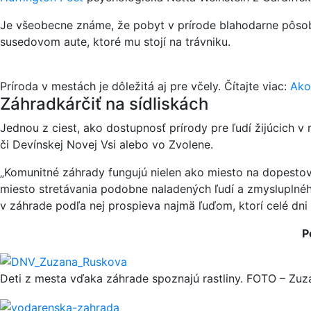
Je všeobecne známe, že pobyt v prírode blahodarne pôsob
susedovom aute, ktoré mu stojí na trávniku.
Príroda v mestách je dôležitá aj pre včely. Čítajte viac:
Ako
Záhradkárčiť na sídliskách
Jednou z ciest, ako dostupnosť prírody pre ľudí žijúcich v 
či Devínskej Novej Vsi alebo vo Zvolene.
„Komunitné záhrady fungujú nielen ako miesto na dopestova
miesto stretávania podobne naladených ľudí a zmysluplnéh
v záhrade podľa nej prospieva najmä ľuďom, ktorí celé dni p
P
Deti z mesta vďaka záhrade spoznajú rastliny. FOTO – Zu