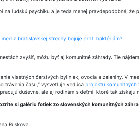
í na ľudskú psychiku a je teda menej pravdepodobné, že p
 med z bratislavskej strechy bojuje proti baktériám?
mestách zvýšiť, môžu byť aj komunitné záhrady. Tie nájdeme 
nie vlastných čerstvých byliniek, ovocia a zeleniny. V me
o trávenia času,“ vysvetľuje vedúca
projektu komunitných 
racujú duševne, ale aj rodinám s deťmi, ktoré tak získajú m
ozrite si galériu fotiek zo slovenských komunitných záhra
zana Ruskova