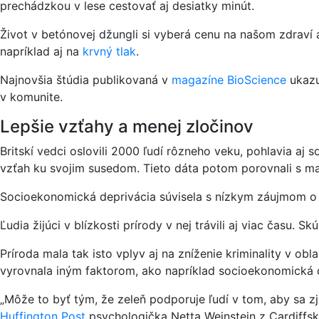
prechádzkou v lese cestovať aj desiatky minút.
Život v betónovej džungli si vyberá cenu na našom zdraví 
napríklad aj na
krvný tlak
.
Najnovšia štúdia publikovaná v
magazíne BioScience
ukazuj
v komunite.
Lepšie vzťahy a menej zločinov
Britskí vedci oslovili 2000 ľudí rôzneho veku, pohlavia aj
vzťah ku svojim susedom. Tieto dáta potom porovnali s map
Socioekonomická deprivácia súvisela s nízkym záujmom o pr
Ľudia žijúci v blízkosti prírody v nej trávili aj viac času
Príroda mala tak isto vplyv aj na zníženie kriminality v obla
vyrovnala iným faktorom, ako napríklad socioekonomická de
„Môže to byť tým, že zeleň podporuje ľudí v tom, aby sa zj
Huffington Post
psychologička Netta Weinstein z Cardiffske