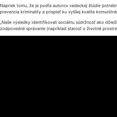
Napriek tomu, že je podľa autorov vedeckej štúdie potrebn
prevencia kriminality a prispieť ku vyššej kvalite komunitné
„Naše výsledky identifikovali sociálnu súdržnosť ako dôle
zodpovedné správanie (napríklad starosť o životné prostredi