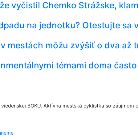
 že vyčistil Chemko Strážske, kla
 odpadu na jednotku? Otestujte sa 
 v mestách môžu zvýšiť o dva až t
ronmentálnymi témami doma často 
á
 viedenskej BOKU. Aktívna mestská cyklistka so záujmom o 
rhneme