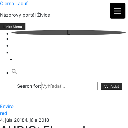
Skip
Čierna Labuť
to
Názorový portál Živice
content
Links Menu
Search for:
Enviro
red
4. júla 2018
4. júla 2018