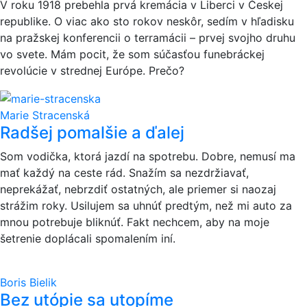
V roku 1918 prebehla prvá kremácia v Liberci v Českej
republike. O viac ako sto rokov neskôr, sedím v hľadisku
na pražskej konferencii o terramácii – prvej svojho druhu
vo svete. Mám pocit, že som súčasťou funebráckej
revolúcie v strednej Európe. Prečo?
Marie Stracenská
Radšej pomalšie a ďalej
Som vodička, ktorá jazdí na spotrebu. Dobre, nemusí ma
mať každý na ceste rád. Snažím sa nezdržiavať,
neprekážať, nebrzdiť ostatných, ale priemer si naozaj
strážim roky. Usilujem sa uhnúť predtým, než mi auto za
mnou potrebuje bliknúť. Fakt nechcem, aby na moje
šetrenie doplácali spomalením iní.
Boris Bielik
Bez utópie sa utopíme