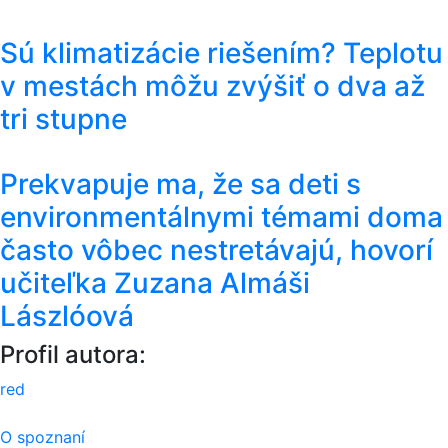
Sú klimatizácie riešením? Teplotu
v mestách môžu zvýšiť o dva až
tri stupne
Prekvapuje ma, že sa deti s
environmentálnymi témami doma
často vôbec nestretávajú, hovorí
učiteľka Zuzana Almáši
Lászlóová
Profil autora:
red
Navigácia
O spoznaní