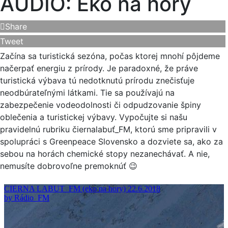
AUDIO: Eko na hory
Share
Tweet
Začína sa turistická sezóna, počas ktorej mnohí pôjdeme
načerpať energiu z prírody. Je paradoxné, že práve
turistická výbava tú nedotknutú prírodu znečisťuje
neodbúrateľnými látkami. Tie sa používajú na
zabezpečenie vodeodolnosti či odpudzovanie špiny
oblečenia a turistickej výbavy. Vypočujte si našu
pravidelnú rubriku čiernalabuť_FM, ktorú sme pripravili v
spolupráci s Greenpeace Slovensko a dozviete sa, ako za
sebou na horách chemické stopy nezanechávať. A nie,
nemusíte dobrovoľne premoknúť 😉