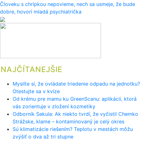
Človeku s chrípkou nepovieme, nech sa usmeje, že bude
v
dobre, hovorí mladá psychiatrička
článku
NAJČÍTANEJŠIE
Myslíte si, že ovládate triedenie odpadu na jednotku?
Otestujte sa v kvíze
Od krému pre mamu ku GreenScanu: aplikácii, ktorá
vás zorientuje v zložení kozmetiky
Odborník Sekula: Ak niekto tvrdí, že vyčistil Chemko
Strážske, klame – kontaminovaný je celý okres
Sú klimatizácie riešením? Teplotu v mestách môžu
zvýšiť o dva až tri stupne