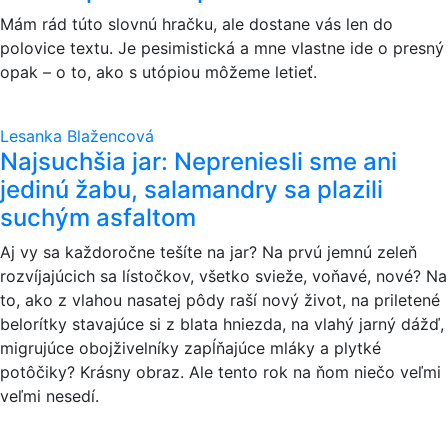
Mám rád túto slovnú hračku, ale dostane vás len do
polovice textu. Je pesimistická a mne vlastne ide o presný
opak – o to, ako s utópiou môžeme letieť.
Lesanka Blažencová
Najsuchšia jar: Nepreniesli sme ani
jedinú žabu, salamandry sa plazili
suchým asfaltom
Aj vy sa každoročne tešíte na jar? Na prvú jemnú zeleň
rozvíjajúcich sa lístočkov, všetko svieže, voňavé, nové? Na
to, ako z vlahou nasatej pôdy raší nový život, na priletené
belorítky stavajúce si z blata hniezda, na vlahý jarný dážď,
migrujúce obojživelníky zapĺňajúce mláky a plytké
potôčiky? Krásny obraz. Ale tento rok na ňom niečo veľmi
veľmi nesedí.