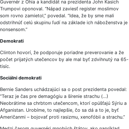
Guvernér z Ohia a kandidát na prezidenta John Kasich
Trumpovi oponoval. “Nápad zaviesť register moslimov
som rovno zamietol,” povedal. “Idea, že by sme mali
odstrihnúť celú skupinu ľudí na základe ich náboženstva je
nonsensom.”
Demokrati
Clinton hovorí, že podporuje poriadne preverovanie a že
počet prijatých utečencov by ale mal byť zdvihnutý na 65-
tisíc.
Sociálni demokrati
Bernie Sanders uchádzajúci sa o post prezidenta povedal:
”Teraz je čas pre demagógiu a šírenie strachu (…)
Neobrátime sa chrbtom utečencom, ktorí opúšťajú Sýriu a
Afganistan. Urobíme, to najlepšie, čo sa dá a to je, byť
Američanmi – bojovať proti rasizmu, xenofóbii a strachu.”
Medzi časom guvernéri mnohých štátov, ako napríklad