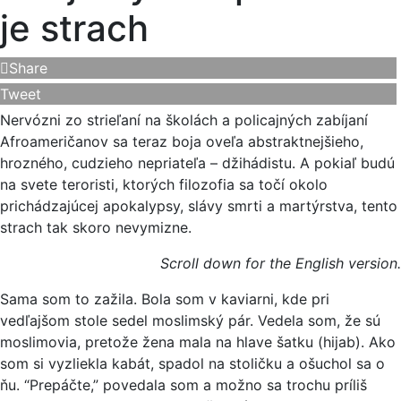
je strach
Share
Tweet
Nervózni zo strieľaní na školách a policajných zabíjaní
Afroameričanov sa teraz boja oveľa abstraktnejšieho,
hrozného, cudzieho nepriateľa – džihádistu. A pokiaľ budú
na svete teroristi, ktorých filozofia sa točí okolo
prichádzajúcej apokalypsy, slávy smrti a martýrstva, tento
strach tak skoro nevymizne.
Scroll down for the English version.
Sama som to zažila. Bola som v kaviarni, kde pri
vedľajšom stole sedel moslimský pár. Vedela som, že sú
moslimovia, pretože žena mala na hlave šatku (hijab). Ako
som si vyzliekla kabát, spadol na stoličku a ošuchol sa o
ňu. “Prepáčte,” povedala som a možno sa trochu príliš