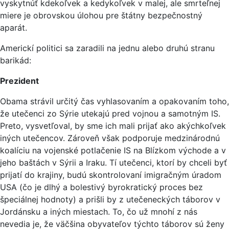
vyskytnúť kdekoľvek a kedykoľvek v malej, ale smrteľnej
miere je obrovskou úlohou pre štátny bezpečnostný
aparát.
Americkí politici sa zaradili na jednu alebo druhú stranu
barikád:
Prezident
Obama strávil určitý čas vyhlasovaním a opakovaním toho,
že utečenci zo Sýrie utekajú pred vojnou a samotným IS.
Preto, vysvetľoval, by sme ich mali prijať ako akýchkoľvek
iných utečencov. Zároveň však podporuje medzinárodnú
koalíciu na vojenské potlačenie IS na Blízkom východe a v
jeho baštách v Sýrii a Iraku. Tí utečenci, ktorí by chceli byť
prijatí do krajiny, budú skontrolovaní imigračným úradom
USA (čo je dlhý a bolestivý byrokratický proces bez
špeciálnej hodnoty) a prišli by z utečeneckých táborov v
Jordánsku a iných miestach. To, čo už mnohí z nás
nevedia je, že väčšina obyvateľov týchto táborov sú ženy