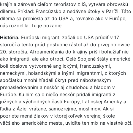
krajín a zároveň cieľom teroristov z IS, vytvára obrovskú
dilemu. Príklad: Francúzsko a nedávne útoky v Paríži. Táto
dilema sa preniesla až do USA a, rovnako ako v Európe,
nás rozdelila. Tu je pozadie:
História.
Európski migranti začali do USA prúdiť v 17.
storočí a tento prúd postupne rástol až do prvej polovice
20. storočia. Afroameričania do krajiny prišli bohužiaľ nie
ako imigranti, ale ako otroci. Celé Spojené štáty americké
boli doslova vytvorené anglickými, francúzskymi,
nemeckými, holandskými a inými imigrantnmi, z ktorých
spočiatku mnohí hľadali úkryt pred náboženským
prenasledovaním a neskôr aj chudobou a hladom v
Európe. Ku nim sa o niečo neskôr pridali imigranti z
južných a východných častí Európy, Latinskej Ameriky a
ľudia z Ázie, vrátane, samozrejme, moslimov. Ak si
pozriete mená žiakov v ktorejkoľvek verejnej škole
väčšieho amerického mesta, uvidíte ten mix na vlastné oči.