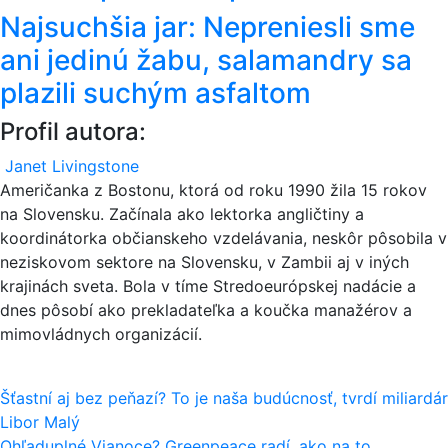
Najsuchšia jar: Nepreniesli sme
ani jedinú žabu, salamandry sa
plazili suchým asfaltom
Profil autora:
Janet Livingstone
Američanka z Bostonu, ktorá od roku 1990 žila 15 rokov
na Slovensku. Začínala ako lektorka angličtiny a
koordinátorka občianskeho vzdelávania, neskôr pôsobila v
neziskovom sektore na Slovensku, v Zambii aj v iných
krajinách sveta. Bola v tíme Stredoeurópskej nadácie a
dnes pôsobí ako prekladateľka a koučka manažérov a
mimovládnych organizácií.
Navigácia
Šťastní aj bez peňazí? To je naša budúcnosť, tvrdí miliardár
Libor Malý
v
Ohľaduplné Vianoce? Greenpeace radí, ako na to