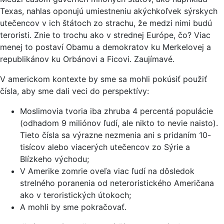
Texas, nahlas oponujú umiestneniu akýchkoľvek sýrskych
utečencov v ich štátoch zo strachu, že medzi nimi budú
teroristi. Znie to trochu ako v strednej Európe, čo? Viac
menej to postaví Obamu a demokratov ku Merkelovej a
republikánov ku Orbánovi a Ficovi. Zaujímavé.
V americkom kontexte by sme sa mohli pokúsiť použiť
čísla, aby sme dali veci do perspektívy:
Moslimovia tvoria iba zhruba 4 percentá populácie
(odhadom 9 miliónov ľudí, ale nikto to nevie naisto).
Tieto čísla sa výrazne nezmenia ani s pridaním 10-
tisícov alebo viacerých utečencov zo Sýrie a
Blízkeho východu;
V Amerike zomrie oveľa viac ľudí na dôsledok
strelného poranenia od neteroristického Američana
ako v teroristických útokoch;
A mohli by sme pokračovať.