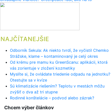
článku
NAJČÍTANEJŠIE
Odborník Sekula: Ak niekto tvrdí, že vyčistil Chemko
Strážske, klame – kontaminovaný je celý okres
Od krému pre mamu ku GreenScanu: aplikácii, ktorá
vás zorientuje v zložení kozmetiky
Myslíte si, že ovládate triedenie odpadu na jednotku?
Otestujte sa v kvíze
Sú klimatizácie riešením? Teplotu v mestách môžu
zvýšiť o dva až tri stupne
Rodinné konštelácie – podvod alebo zázrak?
Chcem výber článkov