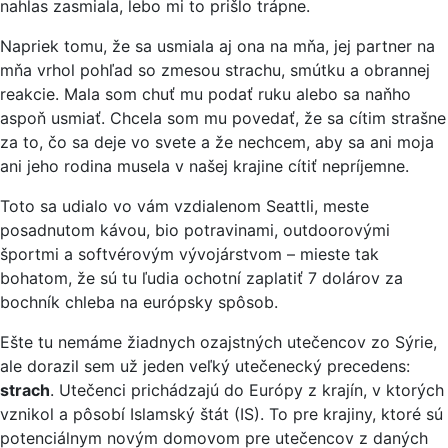
nahlas zasmiala, lebo mi to prišlo trápne.
Napriek tomu, že sa usmiala aj ona na mňa, jej partner na
mňa vrhol pohľad so zmesou strachu, smútku a obrannej
reakcie. Mala som chuť mu podať ruku alebo sa naňho
aspoň usmiať. Chcela som mu povedať, že sa cítim strašne
za to, čo sa deje vo svete a že nechcem, aby sa ani moja
ani jeho rodina musela v našej krajine cítiť nepríjemne.
Toto sa udialo vo vám vzdialenom Seattli, meste
posadnutom kávou, bio potravinami, outdoorovými
športmi a softvérovým vývojárstvom – mieste tak
bohatom, že sú tu ľudia ochotní zaplatiť 7 dolárov za
bochník chleba na európsky spôsob.
Ešte tu nemáme žiadnych ozajstných utečencov zo Sýrie,
ale dorazil sem už jeden veľký utečenecký precedens:
strach
. Utečenci prichádzajú do Európy z krajín, v ktorých
vznikol a pôsobí Islamský štát (IS). To pre krajiny, ktoré sú
potenciálnym novým domovom pre utečencov z daných