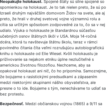
Neopakujte holokaust.
Spojené štáty sú silne spojené so
spomienkou na holokaust. Je to tak nielen preto, že sú po
Izraeli druhým najväčším domovom Židov na svete, ale aj
preto, že hrali v druhej svetovej vojne významnú rolu a
cítia sa určitým spôsobom zodpovedné za to, čo sa v nej
udialo. Výuka o holokauste je štandardnou súčasťou
učebných osnov štátnych škôl v USA. Moja 14-ročná
dcéra, ktorá tu navštevuje štátnu školu, teraz v rámci
povinného čítania číta veľmi rozrušujúcu autobiografickú
knihu o holokauste od Elie Wiesel. Kvôli holokaustu je
priživovanie sa nejakom etniku úplne nezlučiteľné s
americkou životnou filozofiou. Nechceme, aby sa
opakoval holokaust ani nič, čo ho pripomína. Samozrejme,
že bojujeme s rasistickými predsudkami a zápasením
medzi niektorými skupinami nášho obyvateľstva, ale
presne o to ide. Bojujeme s tým, nenechávame to udiať sa
bez protestu.
Bezpečnosť.
Medzi občianskou vojnou (1865) a 9/11 sa