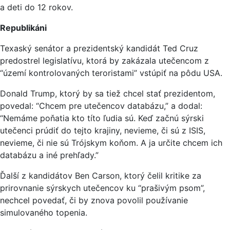
a deti do 12 rokov.
Republikáni
Texaský senátor a prezidentský kandidát Ted Cruz
predostrel legislatívu, ktorá by zakázala utečencom z
“území kontrolovaných teroristami” vstúpiť na pôdu USA.
Donald Trump, ktorý by sa tiež chcel stať prezidentom,
povedal: “Chcem pre utečencov databázu,” a dodal:
“Nemáme poňatia kto títo ľudia sú. Keď začnú sýrski
utečenci prúdiť do tejto krajiny, nevieme, či sú z ISIS,
nevieme, či nie sú Trójskym koňom. A ja určite chcem ich
databázu a iné prehľady.”
Ďalší z kandidátov Ben Carson, ktorý čelil kritike za
prirovnanie sýrskych utečencov ku “prašivým psom”,
nechcel povedať, či by znova povolil používanie
simulovaného topenia.