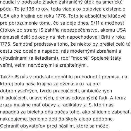
neudial v podstate žiaden zahraničný útok na americkú
pôdu. To je 136 rokov, teda viac ako polovica existencie
USA ako krajina od roku 1776. Toto je absolútne kľúčové
pre porozumenie tomu, čo sa deje dnes. 9/11 a možnosť
útokov zo strany IS zahŕňa nebezpečenstvo, akému USA
nemuseli čeliť odkedy na nich napochodovali Briti v roku
1775. Samotná predstava toho, že niekto by prešiel celú tú
cestu cez oceán a napadol nás modernými zbraňami a
výbušninami (a lietadlami), robí “mocné” Spojené štáty
veľmi, veľmi nervóznymi a zraniteľnými.
Takže IS nás v podstate donútilo prehodnotiť premisu, na
ktorej bola naša krajina založená: ako raj pre
dobromyseľných, tvrdo pracujúcich, ambicióznych
(hladujúcich, unavených, prenasledovaných) ľudí. A teraz
zrazu musíme mať obavy z radikálov z IS, ktorí nás
napadnú za bieleho dňa počas toho, ako si ideme zabehať,
nakupujeme, berieme deti do školy alebo podobne.
Ochrániť obyvateľov pred násilím, ktoré sa môže