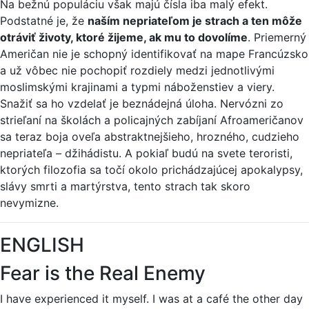
Na bežnú populáciu však majú čísla iba malý efekt.
Podstatné je, že
naším nepriateľom je strach a ten môže
otráviť životy, ktoré žijeme, ak mu to dovolíme
. Priemerný
Američan nie je schopný identifikovať na mape Francúzsko
a už vôbec nie pochopiť rozdiely medzi jednotlivými
moslimskými krajinami a typmi náboženstiev a viery.
Snažiť sa ho vzdelať je beznádejná úloha. Nervózni zo
strieľaní na školách a policajných zabíjaní Afroameričanov
sa teraz boja oveľa abstraktnejšieho, hrozného, cudzieho
nepriateľa – džihádistu. A pokiaľ budú na svete teroristi,
ktorých filozofia sa točí okolo prichádzajúcej apokalypsy,
slávy smrti a martýrstva, tento strach tak skoro
nevymizne.
ENGLISH
Fear is the Real Enemy
I have experienced it myself. I was at a café the other day