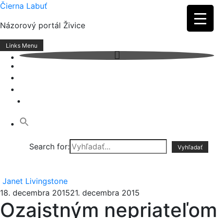
Skip
Čierna Labuť
to
Názorový portál Živice
content
Links Menu
Search for:
Janet Livingstone
18. decembra 2015
21. decembra 2015
Ozajstným nepriateľom