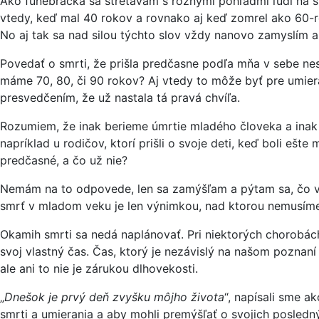
Ako funebráčka sa stretávam s rôznymi pohľadmi ľudí na sm
vtedy, keď mal 40 rokov a rovnako aj keď zomrel ako 60-r
No aj tak sa nad silou týchto slov vždy nanovo zamyslím a
Povedať o smrti, že prišla predčasne podľa mňa v sebe nes
máme 70, 80, či 90 rokov? Aj vtedy to môže byť pre umiera
presvedčením, že už nastala tá pravá chvíľa.
Rozumiem, že inak berieme úmrtie mladého človeka a inak
napríklad u rodičov, ktorí prišli o svoje deti, keď boli ešt
predčasné, a čo už nie?
Nemám na to odpovede, len sa zamýšľam a pýtam sa, čo vš
smrť v mladom veku je len výnimkou, nad ktorou nemusíme p
Okamih smrti sa nedá naplánovať. Pri niektorých chorobách 
svoj vlastný čas. Čas, ktorý je nezávislý na našom poznaní r
ale ani to nie je zárukou dlhovekosti.
„
Dnešok je prvý deň zvyšku môjho života
“, napísali sme a
smrti a umierania a aby mohli premýšľať o svojich posledný