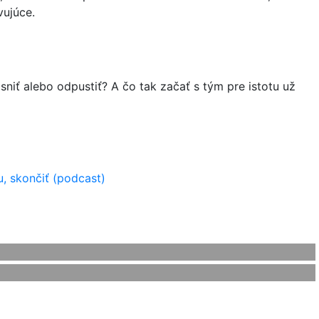
vujúce.
niť alebo odpustiť? A čo tak začať s tým pre istotu už
, skončiť (podcast)