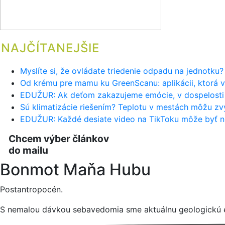
NAJČÍTANEJŠIE
Myslíte si, že ovládate triedenie odpadu na jednotku?
Od krému pre mamu ku GreenScanu: aplikácii, ktorá v
EDUŽUR: Ak deťom zakazujeme emócie, v dospelosti i
Sú klimatizácie riešením? Teplotu v mestách môžu zvý
EDUŽUR: Každé desiate video na TikToku môže byť ne
Chcem výber článkov
do mailu
Bonmot Maňa Hubu
Postantropocén.
S nemalou dávkou sebavedomia sme aktuálnu geologickú éru