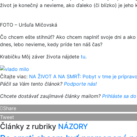
život je konečný a nevieme, ako ďaleko (či blízko) je jeho 
FOTO – Uršuľa Mičovská
Čo chcem ešte stihnúť? Ako chcem naplniť svoje dni a ako 
dnes, lebo nevieme, kedy príde ten náš čas?
Krabičku Môj záver života nájdete
tu
.
Čítajte viac:
NA ŽIVOT A NA SMRŤ: Pobyt v tme je prípravou 
Páčil sa Vám tento článok?
Podporte nás!
Chcete dostávať zaujímavé články mailom?
Prihláste sa do
Share
Tweet
Články z rubriky
NÁZORY