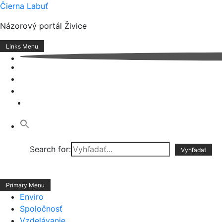
Skip
Čierna Labuť
to
Názorový portál Živice
content
Links Menu
Search for:
Primary Menu
Enviro
Spoločnosť
Vzdelávanie