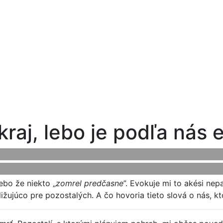
raj, lebo je podľa nás 
lebo že niekto „
zomrel predčasne
”. Evokuje mi to akési nep
ižujúco pre pozostalých. A čo hovoria tieto slová o nás, kt