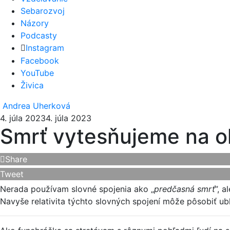
Sebarozvoj
Názory
Podcasty
Instagram
Facebook
YouTube
Živica
Andrea Uherková
4. júla 2023
4. júla 2023
Smrť vytesňujeme na ok
Share
Tweet
Nerada používam slovné spojenia ako „
predčasná smrť
”, a
Navyše relativita týchto slovných spojení môže pôsobiť ubl