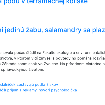
 pôdu v terramačnej kolíske
ni jedinú žabu, salamandry sa pla
novala počas štúdií na Fakulte ekológie a environmentali
bníctva, v ktorom vidí zmysel a odvtedy ho pomáha rozvíjať
 Záhrade spomienok vo Zvolene. Na prírodnom cintoríne pôs
 ňu sprievodkyňou životom.
jedálniček zostavujú podľa žiakov
čší príjem z reklamy, hovorí psychologička