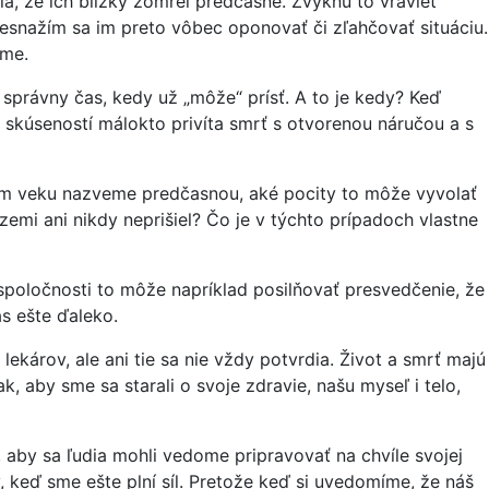
a, že ich blízky zomrel predčasne. Zvyknú to vravieť
esnažím sa im preto vôbec oponovať či zľahčovať situáciu.
ame.
 správny čas, kedy už „môže“ prísť. A to je kedy? Keď
 skúseností málokto privíta smrť s otvorenou náručou a s
nom veku nazveme predčasnou, aké pocity to môže vyvolať
a zemi ani nikdy neprišiel? Čo je v týchto prípadoch vlastne
poločnosti to môže napríklad posilňovať presvedčenie, že
s ešte ďaleko.
károv, ale ani tie sa nie vždy potvrdia. Život a smrť majú
k, aby sme sa starali o svoje zdravie, našu myseľ i telo,
, aby sa ľudia mohli vedome pripravovať na chvíle svojej
, keď sme ešte plní síl. Pretože keď si uvedomíme, že náš