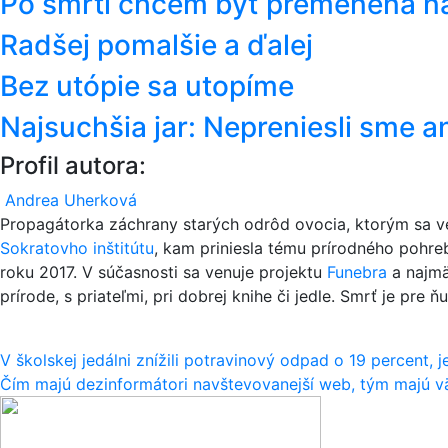
Po smrti chcem byť premenená na
Radšej pomalšie a ďalej
Bez utópie sa utopíme
Najsuchšia jar: Nepreniesli sme a
Profil autora:
Andrea Uherková
Propagátorka záchrany starých odrôd ovocia, ktorým sa ve
Sokratovho inštitútu
, kam priniesla tému prírodného pohre
roku 2017. V súčasnosti sa venuje projektu
Funebra
a najmä
prírode, s priateľmi, pri dobrej knihe či jedle. Smrť je pre
Navigácia
V školskej jedálni znížili potravinový odpad o 19 percent, 
Čím majú dezinformátori navštevovanejší web, tým majú vä
v
článku