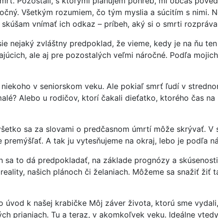
rť. Pozostalí, s ktorými plánujem pohreb, mi občas povedi
očný. Všetkým rozumiem, čo tým myslia a súcitím s nimi. N
 skúšam vnímať ich odkaz – príbeh, aký si o smrti rozpráv
ie nejaký zvláštny predpoklad, že vieme, kedy je na ňu ten
júcich, ale aj pre pozostalých veľmi náročné. Podľa mojich
 niekoho v seniorskom veku. Ale pokiaľ smrť ľudí v stred
e malé? Alebo u rodičov, ktorí čakali dieťatko, ktorého čas n
etko sa za slovami o predčasnom úmrtí môže skrývať. V s
remýšľať. A tak ju vytesňujeme na okraj, lebo je podľa ná
sa to dá predpokladať, na základe prognózy a skúsenosti le
eality, našich plánoch či želaniach. Môžeme sa snažiť žiť ta
ko úvod k našej krabičke Môj záver života, ktorú sme vydali
ch prianiach. Tu a teraz, v akomkoľvek veku. Ideálne vtedy