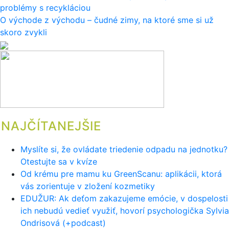
problémy s recykláciou
v
O východe z východu – čudné zimy, na ktoré sme si už
článku
skoro zvykli
NAJČÍTANEJŠIE
Myslíte si, že ovládate triedenie odpadu na jednotku?
Otestujte sa v kvíze
Od krému pre mamu ku GreenScanu: aplikácii, ktorá
vás zorientuje v zložení kozmetiky
EDUŽUR: Ak deťom zakazujeme emócie, v dospelosti
ich nebudú vedieť využiť, hovorí psychologička Sylvia
Ondrisová (+podcast)