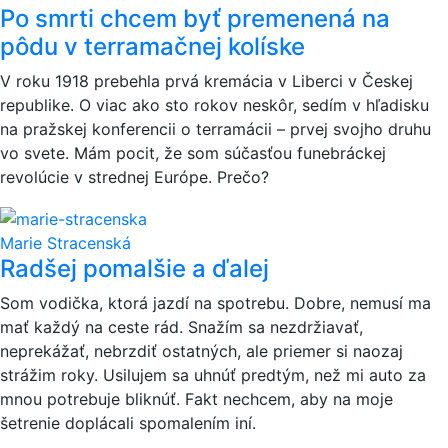
Po smrti chcem byť premenená na
pôdu v terramačnej kolíske
V roku 1918 prebehla prvá kremácia v Liberci v Českej
republike. O viac ako sto rokov neskôr, sedím v hľadisku
na pražskej konferencii o terramácii – prvej svojho druhu
vo svete. Mám pocit, že som súčasťou funebráckej
revolúcie v strednej Európe. Prečo?
Marie Stracenská
Radšej pomalšie a ďalej
Som vodička, ktorá jazdí na spotrebu. Dobre, nemusí ma
mať každý na ceste rád. Snažím sa nezdržiavať,
neprekážať, nebrzdiť ostatných, ale priemer si naozaj
strážim roky. Usilujem sa uhnúť predtým, než mi auto za
mnou potrebuje bliknúť. Fakt nechcem, aby na moje
šetrenie doplácali spomalením iní.