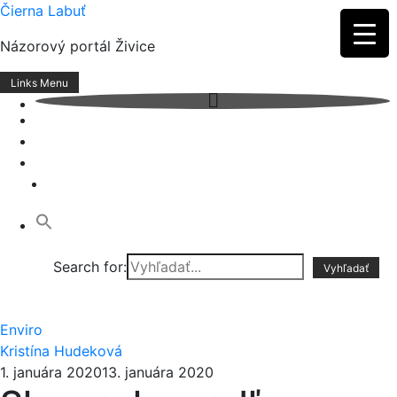
Skip
Čierna Labuť
to
Názorový portál Živice
content
Links Menu
Search for:
Enviro
Kristína Hudeková
1. januára 2020
13. januára 2020