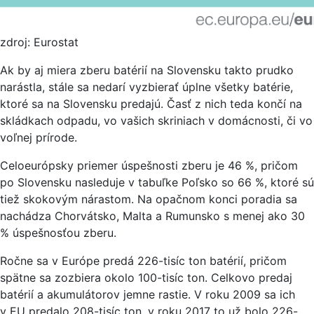
zdroj: Eurostat
Ak by aj miera zberu batérií na Slovensku takto prudko
narástla, stále sa nedarí vyzbierať úplne všetky batérie,
ktoré sa na Slovensku predajú. Časť z nich teda končí na
skládkach odpadu, vo vašich skriniach v domácnosti, či vo
voľnej prírode.
Celoeurópsky priemer úspešnosti zberu je 46 %, pričom
po Slovensku nasleduje v tabuľke Poľsko so 66 %, ktoré sú
tiež skokovým nárastom. Na opačnom konci poradia sa
nachádza Chorvátsko, Malta a Rumunsko s menej ako 30
% úspešnosťou zberu.
Ročne sa v Európe predá 226-tisíc ton batérií, pričom
spätne sa zozbiera okolo 100-tisíc ton. Celkovo predaj
batérií a akumulátorov jemne rastie. V roku 2009 sa ich
v EU predalo 208-tisíc ton, v roku 2017 to už bolo 226-