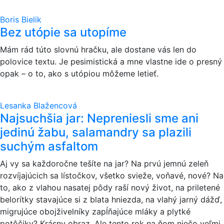
Boris Bielik
Bez utópie sa utopíme
Mám rád túto slovnú hračku, ale dostane vás len do
polovice textu. Je pesimistická a mne vlastne ide o presný
opak – o to, ako s utópiou môžeme letieť.
Lesanka Blažencová
Najsuchšia jar: Nepreniesli sme ani
jedinú žabu, salamandry sa plazili
suchým asfaltom
Aj vy sa každoročne tešíte na jar? Na prvú jemnú zeleň
rozvíjajúcich sa lístočkov, všetko svieže, voňavé, nové? Na
to, ako z vlahou nasatej pôdy raší nový život, na priletené
belorítky stavajúce si z blata hniezda, na vlahý jarný dážď,
migrujúce obojživelníky zapĺňajúce mláky a plytké
potôčiky? Krásny obraz. Ale tento rok na ňom niečo veľmi