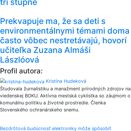
tri stupne
Prekvapuje ma, že sa deti s
environmentálnymi témami doma
často vôbec nestretávajú, hovorí
učiteľka Zuzana Almáši
Lászlóová
Profil autora:
Kristína Hudeková
Študovala žurnalistiku a manažment prírodných zdrojov na
viedenskej BOKU. Aktívna mestská cyklistka so záujmom o
komunálnu politiku a životné prostredie. Členka
Slovenského ochranárskeho snemu.
Navigácia
Bezdrôtová budúcnosť elektroniky môže spôsobiť