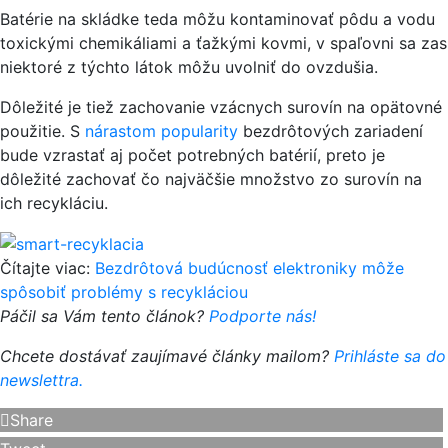
Batérie na skládke teda môžu kontaminovať pôdu a vodu
toxickými chemikáliami a ťažkými kovmi, v spaľovni sa zas
niektoré z týchto látok môžu uvolniť do ovzdušia.
Dôležité je tiež zachovanie vzácnych surovín na opätovné
použitie. S
nárastom popularity
bezdrôtových zariadení
bude vzrastať aj počet potrebných batérií, preto je
dôležité zachovať čo najväčšie množstvo zo surovín na
ich recykláciu.
Čítajte viac:
Bezdrôtová budúcnosť elektroniky môže
spôsobiť problémy s recykláciou
Páčil sa Vám tento článok?
Podporte nás!
Chcete dostávať zaujímavé články mailom?
Prihláste sa do
newslettra.
Share