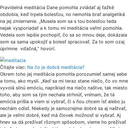
Pravidelná meditácia Dane pomohla zvládať aj ťažké
obdobia, keď trpela bolesťou, no nemohla brať analgetiká
na jej zmiernenie. „Musela som sa s tou bolesťou teda
nejak vysporiadať a k tomu mi meditácia veľmi pomohla.
Vedela som lepšie pochopiť, čo sa so mnou deje, dokázala
som sa sama upokojiť a bolesť spracovať. Za to som ozaj
úprimne vďačná,“ hovorí.
Čítajte viac:
Na čo je dobrá meditácia?
Okrem toho jej meditácia pomohla porozumieť samej sebe
a tomu, ako myslí. „Keď sa mi teraz stane niečo, čo vo mne
vyvolá silnú emóciu, napríklad ma niečo naštve, tak miesto
toho, aby som sa tým nechala strhnúť, vnímam, že tá
emócia prišla a viem si vybrať, či s ňou chcem ísť alebo ju
nechám odísť. Niekedy je samozrejme dobré sa aj naštvať,
ale je veľmi dobré, keď má človek možnosť si vybrať. Aj
hnev sa dá prežívať rôznym spôsobom, vieme ho prežívať