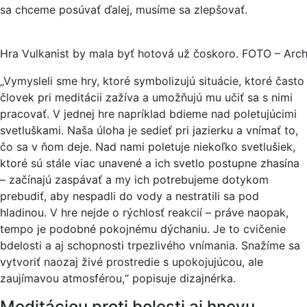
sa chceme posúvať ďalej, musíme sa zlepšovať.
Hra Vulkanist by mala byť hotová už čoskoro. FOTO – Arc
„Vymysleli sme hry, ktoré symbolizujú situácie, ktoré často
človek pri meditácii zažíva a umožňujú mu učiť sa s nimi
pracovať. V jednej hre napríklad bdieme nad poletujúcimi
svetluškami. Naša úloha je sedieť pri jazierku a vnímať to,
čo sa v ňom deje. Nad nami poletuje niekoľko svetlušiek,
ktoré sú stále viac unavené a ich svetlo postupne zhasína
– začínajú zaspávať a my ich potrebujeme dotykom
prebudiť, aby nespadli do vody a nestratili sa pod
hladinou. V hre nejde o rýchlosť reakcií – práve naopak,
tempo je podobné pokojnému dýchaniu. Je to cvičenie
bdelosti a aj schopnosti trpezlivého vnímania. Snažíme sa
vytvoriť naozaj živé prostredie s upokojujúcou, ale
zaujímavou atmosférou,“ popisuje dizajnérka.
Meditáciou proti bolesti aj hnevu