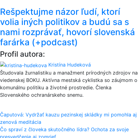
Rešpektujme názor ľudí, ktorí
volia iných politikov a budú sa s
nami rozprávať, hovorí slovenská
farárka (+podcast)
Profil autora:
Kristína Hudeková
Študovala žurnalistiku a manažment prírodných zdrojov na
viedenskej BOKU. Aktívna mestská cyklistka so záujmom o
komunálnu politiku a životné prostredie. Členka
Slovenského ochranárskeho snemu.
Navigácia
Čaputová: Vydržať kauzu pezinskej skládky mi pomohla aj
zenová meditácia
v
Čo spraví z človeka skutočného lídra? Ochota za svoje
presvedčenie aj zomrieť