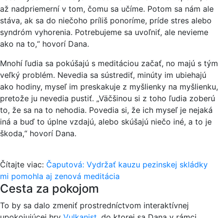
až nadpriemerní v tom, čomu sa učíme. Potom sa nám ale
stáva, ak sa do niečoho príliš ponoríme, príde stres alebo
syndróm vyhorenia. Potrebujeme sa uvoľniť, ale nevieme
ako na to,“ hovorí Dana.
Mnohí ľudia sa pokúšajú s meditáciou začať, no majú s tým
veľký problém. Nevedia sa sústrediť, minúty im ubiehajú
ako hodiny, myseľ im preskakuje z myšlienky na myšlienku,
pretože ju nevedia pustiť. „Väčšinou si z toho ľudia zoberú
to, že sa na to nehodia. Povedia si, že ich myseľ je nejaká
iná a buď to úplne vzdajú, alebo skúšajú niečo iné, a to je
škoda,“ hovorí Dana.
Čítajte viac:
Čaputová: Vydržať kauzu pezinskej skládky
mi pomohla aj zenová meditácia
Cesta za pokojom
To by sa dalo zmeniť prostredníctvom interaktívnej
upokojujúcej hry
Vulkanist
, do ktorej sa Dana v rámci