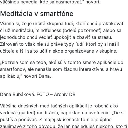
väčšinou nevedia, kde sa nasmerovať,“ hovorí.
Meditácia v smartfóne
Všimla si, že je určitá skupina ľudí, ktorí chcú praktikovať
či už meditáciu, mindfulness (bdelú pozornosť) alebo sa
jednoducho chcú vedieť upokojiť a zbaviť sa stresu.
Zároveň to však nie sú práve typy ľudí, ktorí by si našli
učiteľa a išli sa to učiť niekde organizovane v skupine.
„Pozrela som sa teda, aké sú v tomto smere aplikácie do
smartfónov, ale nenašla som žiadnu interaktívnu a hravú
aplikáciu,“ hovorí Dana.
Dana Bubáková. FOTO – Archív DB
Väčšina dnešných meditačných aplikácií je robená ako
vedená (guided) meditácia, napríklad na uvoľnenie. „Tie si
pustíš a počúvaš. Z mojej skúsenosti to nie je úplne
zaujímavé z toho dôvodu, že len nasleduješ niekoho, kto ti