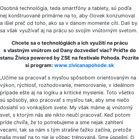
Osobná technológia, teda smartfóny a tablety, sú podľa
nej konštruované primárne na to, aby človek konzumoval
a išiel preč od toho, ako sa v danom momente cíti. Dali by
sa však využívať aj na prácu so svojím vnútorným svetom.
Chcete sa o technológiách a ich využití na prácu
s vlastným vnútrom od Dany dozvedieť viac? Príďte do
stanu Živica powered by ZSE na festivale Pohoda. Pozrite
si program:
www.zivicanapohode.sk
„Učíme sa pracovať s mysľou spôsobom orientovaným na
výkon, rýchlosť, rozhodovanie, memorovanie, v ideálnom
prípade ešte aj na logiku a kritické myslenie. Toto všetko
sú spôsoby, ako pracovať s mysľou tak, aby sme niečo
dosiahli vo vonkajšom svete. My však máme aj vnútorný
svet, s ktorým nás ale nikto neučí pracovať. Keď potom
príde chvíľa, že to potrebujeme a sme nejak zahltení
vecami, tak sa nám s tým strašne ťažko začína, pretože
naša myseľ na to nie je vôbec trénovaná. Sme úspešní, či