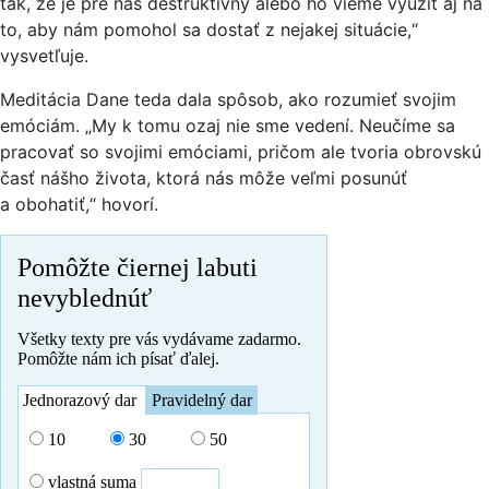
tak, že je pre nás deštruktívny alebo ho vieme využiť aj na
to, aby nám pomohol sa dostať z nejakej situácie,“
vysvetľuje.
Meditácia Dane teda dala spôsob, ako rozumieť svojim
emóciám. „My k tomu ozaj nie sme vedení. Neučíme sa
pracovať so svojimi emóciami, pričom ale tvoria obrovskú
časť nášho života, ktorá nás môže veľmi posunúť
a obohatiť,“ hovorí.