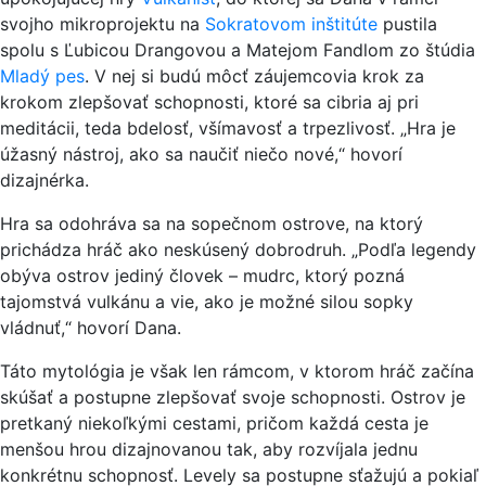
svojho mikroprojektu na
Sokratovom inštitúte
pustila
spolu s Ľubicou Drangovou a Matejom Fandlom zo štúdia
Mladý pes
. V nej si budú môcť záujemcovia krok za
krokom zlepšovať schopnosti, ktoré sa cibria aj pri
meditácii, teda bdelosť, všímavosť a trpezlivosť. „Hra je
úžasný nástroj, ako sa naučiť niečo nové,“ hovorí
dizajnérka.
Hra sa odohráva sa na sopečnom ostrove, na ktorý
prichádza hráč ako neskúsený dobrodruh. „Podľa legendy
obýva ostrov jediný človek – mudrc, ktorý pozná
tajomstvá vulkánu a vie, ako je možné silou sopky
vládnuť,“ hovorí Dana.
Táto mytológia je však len rámcom, v ktorom hráč začína
skúšať a postupne zlepšovať svoje schopnosti. Ostrov je
pretkaný niekoľkými cestami, pričom každá cesta je
menšou hrou dizajnovanou tak, aby rozvíjala jednu
konkrétnu schopnosť. Levely sa postupne sťažujú a pokiaľ