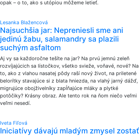
opak – o to, ako s utópiou môžeme letieť.
Lesanka Blažencová
Najsuchšia jar: Nepreniesli sme ani
jedinú žabu, salamandry sa plazili
suchým asfaltom
Aj vy sa každoročne tešíte na jar? Na prvú jemnú zeleň
rozvíjajúcich sa lístočkov, všetko svieže, voňavé, nové? Na
to, ako z vlahou nasatej pôdy raší nový život, na priletené
belorítky stavajúce si z blata hniezda, na vlahý jarný dážď,
migrujúce obojživelníky zapĺňajúce mláky a plytké
potôčiky? Krásny obraz. Ale tento rok na ňom niečo veľmi
veľmi nesedí.
Iveta Fiľová
Iniciatívy dávajú mladým zmysel zostať