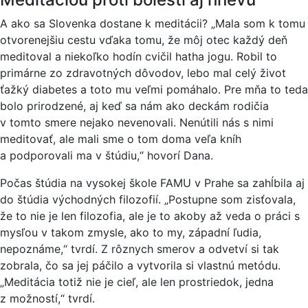
A ako sa Slovenka dostane k meditácii? „Mala som k tomu
otvorenejšiu cestu vďaka tomu, že môj otec každý deň
meditoval a niekoľko hodín cvičil hatha jogu. Robil to
primárne zo zdravotných dôvodov, lebo mal celý život
ťažký diabetes a toto mu veľmi pomáhalo. Pre mňa to teda
bolo prirodzené, aj keď sa nám ako deckám rodičia
v tomto smere nejako nevenovali. Nenútili nás s nimi
meditovať, ale mali sme o tom doma veľa kníh
a podporovali ma v štúdiu,“ hovorí Dana.
Počas štúdia na vysokej škole FAMU v Prahe sa zahĺbila aj
do štúdia východných filozofií. „Postupne som zisťovala,
že to nie je len filozofia, ale je to akoby až veda o práci s
mysľou v takom zmysle, ako to my, západní ľudia,
nepoznáme,“ tvrdí. Z rôznych smerov a odvetví si tak
zobrala, čo sa jej páčilo a vytvorila si vlastnú metódu.
„Meditácia totiž nie je cieľ, ale len prostriedok, jedna
z možností,“ tvrdí.