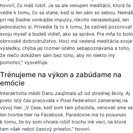
hovorí, čo máš robiť. Ja sa ale venujem meditácii, ktorá ťa
vedie k tomu, čo sa stane, keď si len sám so sebou. Nemáš
pri nej žiadne vonkajšie impulzy, nikoho nenasleduješ, len
jednoducho si. Privedie ťa to k tomu, že začneš pozorovať
svoju myseľ a budeš vidieť, ako sa správa. Pre mňa to bolo
obrovské dobrodružstvo. Hoci má vedená meditácia svoje
výsledky, chýba jej rozmer istého sebapoznávania a toho,
že niečo dokážem sám bez toho, aby mi niekto iný
pomohol,“ vysvetľuje.
Trénujeme na výkon a zabúdame na
emócie
Interaktivita médií Danu zaujímala už od strednej školy. Aj
preto istý čas pracovala v Pixel Federation zameranej na
vývoj hier. „V čase, keď som tam pôsobila, venovali sme sa
len tvorbe hier na Facebook. Paradoxne ma to posunulo
k tomu, že by som chcela robiť trochu iné veci, na ktoré
tam však nebol časový priestor,“ hovorí.