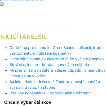
článku
NAJČÍTANEJŠIE
Od krému pre mamu ku GreenScanu: aplikácii, ktorá
vás zorientuje v zložení kozmetiky
Odborník Sekula: Ak niekto tvrdí, že vyčistil Chemko
Strážske, klame – kontaminovaný je celý okres
Myslíte si, že ovládate triedenie odpadu na jednotku?
Otestujte sa v kvíze
Sú klimatizácie riešením? Teplotu v mestách môžu
zvýšiť o dva až tri stupne
Rodinné konštelácie – podvod alebo zázrak?
Chcem výber článkov