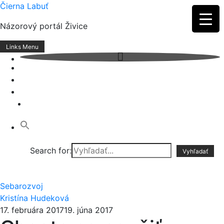
Skip
Čierna Labuť
to
Názorový portál Živice
content
Links Menu
Search for:
Sebarozvoj
Kristína Hudeková
17. februára 2017
19. júna 2017